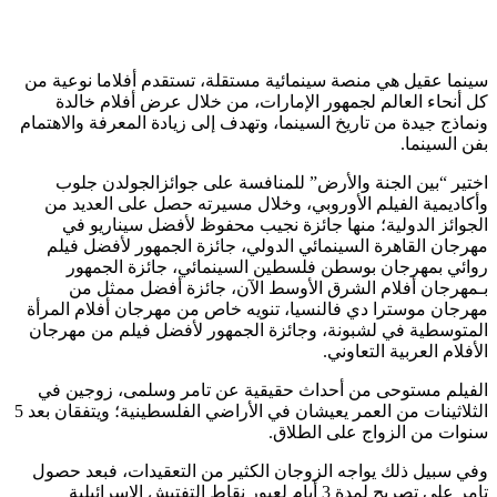
سينما عقيل هي منصة سينمائية مستقلة، تستقدم أفلاما نوعية من
كل أنحاء العالم لجمهور الإمارات، من خلال عرض أفلام خالدة
ونماذج جيدة من تاريخ السينما، وتهدف إلى زيادة المعرفة والاهتمام
بفن السينما.
اختير “بين الجنة والأرض” للمنافسة على جوائزالجولدن جلوب
وأكاديمية الفيلم الأوروبي، وخلال مسيرته حصل على العديد من
الجوائز الدولية؛ منها جائزة نجيب محفوظ لأفضل سيناريو في
مهرجان القاهرة السينمائي الدولي، جائزة الجمهور لأفضل فيلم
روائي بمهرجان بوسطن فلسطين السينمائي، جائزة الجمهور
بـمهرجان أفلام الشرق الأوسط الآن، جائزة أفضل ممثل من
مهرجان موسترا دي فالنسيا‎، تنويه خاص من مهرجان أفلام المرأة
المتوسطية في لشبونة، وجائزة الجمهور لأفضل فيلم من مهرجان
الأفلام العربية التعاوني.
الفيلم مستوحى من أحداث حقيقية عن تامر وسلمى، زوجين في
الثلاثينات من العمر يعيشان في الأراضي الفلسطينية؛ ويتفقان بعد 5
سنوات من الزواج على الطلاق.
وفي سبيل ذلك يواجه الزوجان الكثير من التعقيدات، فبعد حصول
تامر على تصريح لمدة 3 أيام لعبور نقاط التفتيش الإسرائيلية