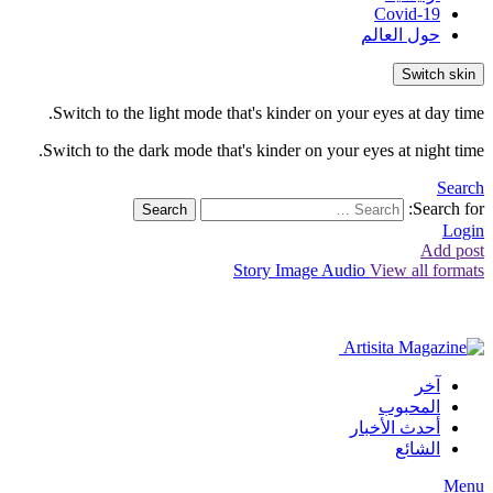
Covid-19
حول العالم
Switch skin
Switch to the light mode that's kinder on your eyes at day time.
Switch to the dark mode that's kinder on your eyes at night time.
Search
Search for:
Search
Login
Add post
Story
Image
Audio
View all formats
آخر
المحبوب
أحدث الأخبار
الشائع
Menu