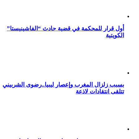
أول قرار للمحكمة في قضية حادث “الفاشينيستا”
الكويتية
بسبب زلزال المغرب وإعصار ليبيا..رضوى الشربيني
تتلقى انتقادات لاذعة