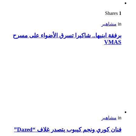
Shares
1
in
مشاهير
برفقة ابنيها.. شاكيرا تسرق الأضواء على مسرح
VMAS
in
مشاهير
فنان كوري ونجم كيبوب يتصدر غلاف “Dazed”