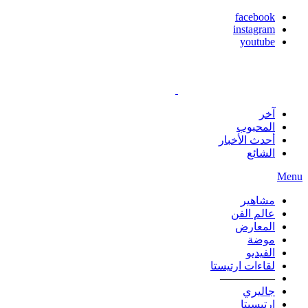
facebook
instagram
youtube
آخر
المحبوب
أحدث الأخبار
الشائع
Menu
مشاهير
عالم الفن
المعارض
موضة
الفيديو
لقاءات ارتيستا
—————
جاليري
ارتيسيتا