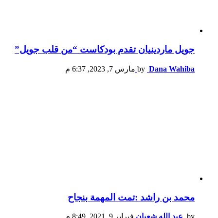
جويل ماردينيان تقدم بودكاست “من قلب جويل”
Dana Wahiba
by
مارس 7, 2023, 6:37 م
محمد بن راشد :تمت المهمة بنجاح
by
عبد الله شعبان
فبراير 9, 2021, 8:49 م