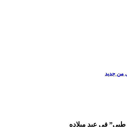
ل من جديد
 طبي” في عيد ميلاده