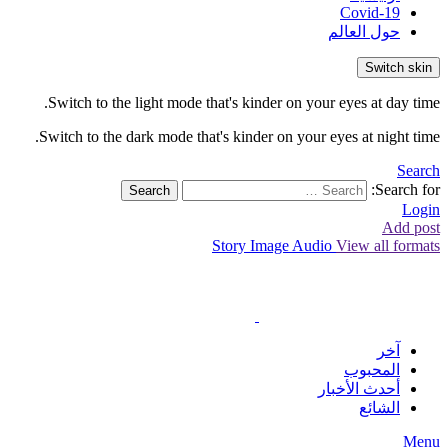
Covid-19
حول العالم
Switch skin
Switch to the light mode that's kinder on your eyes at day time.
Switch to the dark mode that's kinder on your eyes at night time.
Search
Search for:
Search
Login
Add post
Story
Image
Audio
View all formats
آخر
المحبوب
أحدث الأخبار
الشائع
Menu