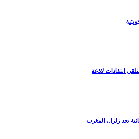
يتية
لقى انتقادات لاذعة
ية بعد زلزال المغرب