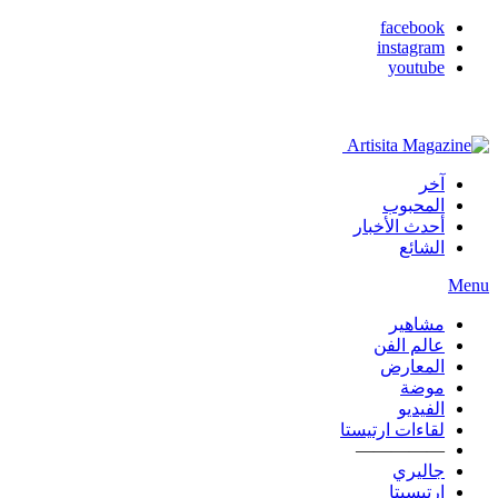
facebook
instagram
youtube
آخر
المحبوب
أحدث الأخبار
الشائع
Menu
مشاهير
عالم الفن
المعارض
موضة
الفيديو
لقاءات ارتيستا
—————
جاليري
ارتيسيتا