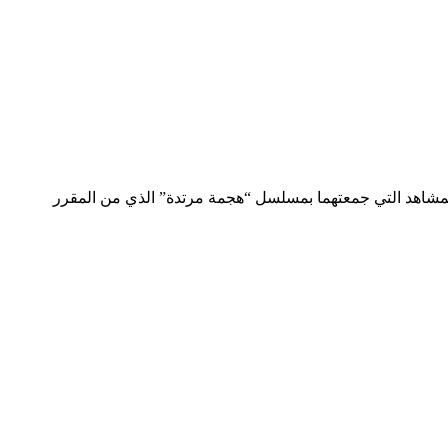
احتفالا بعيد ميلاده ال ٦٦ وذلك عقب انتهائهما من تصوير أحد المشاهد التي جمعتهما بمسلسل “هجمة مرتدة” الذي من المقرر