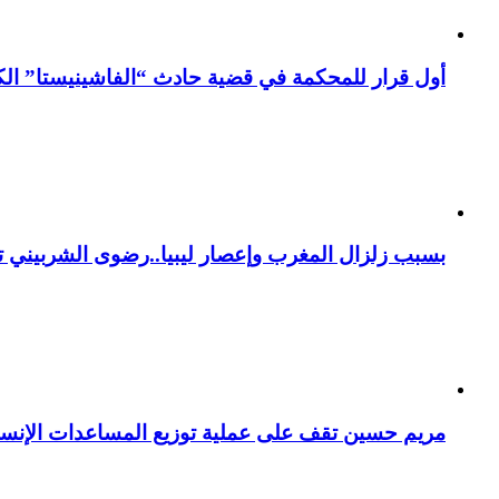
أول قرار للمحكمة في قضية حادث “الفاشينيستا” الكو
بسبب زلزال المغرب وإعصار ليبيا..رضوى الشربيني تت
مريم حسين تقف على عملية توزيع المساعدات الإنسان