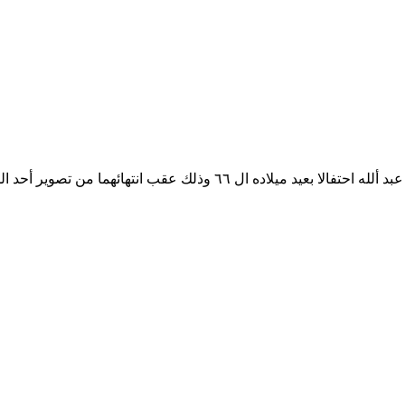
أهدى الفنان أحمد عز زجاجة “كحول” مطهر تركيز ٧٠% للفنان صلاح عبد ألله 