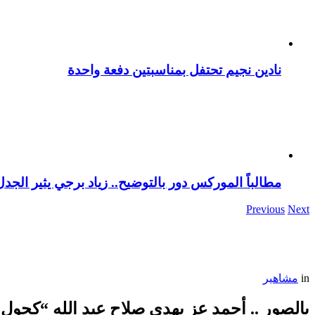
نادين نجيم تحتفل بمناسبتين دفعة واحدة
مطالباً الموركس دور بالتوضيح.. زياد برجي يثير الجد
Previous
Next
in
مشاهير
بالصور .. أحمد عز يهدى صلاح عبد الله “كحول