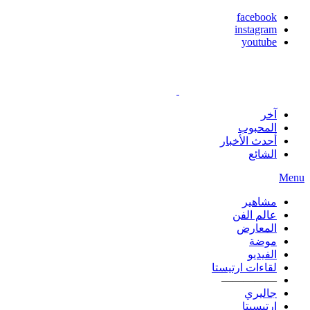
facebook
instagram
youtube
آخر
المحبوب
أحدث الأخبار
الشائع
Menu
مشاهير
عالم الفن
المعارض
موضة
الفيديو
لقاءات ارتيستا
—————
جاليري
ارتيسيتا