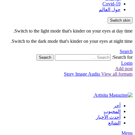
Covid-19
حول العالم
Switch skin
Switch to the light mode that's kinder on your eyes at day time.
Switch to the dark mode that's kinder on your eyes at night time.
Search
Search for:
Search
Login
Add post
Story
Image
Audio
View all formats
آخر
المحبوب
أحدث الأخبار
الشائع
Menu