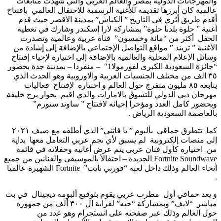
والمهرجانات الدولية بمصر والعالم العربي والتي شهدت متابعات
عالمية كان أبرزها تقديمه للأغنية الرسمية للاحتفال العالمي بإفتتاح
أقدم طريق أثري في التاريخ ” الكباش” بمدينة الأقصر حيث قدم
أغنية ” حلوة بلدنا حلوة” بمشاركة لارا إسكندر وشارك في تغطية
الحفل أكثر من “مائة وخمسون” قناة عربية وعالمية وتصدرت
الأغنية ” تريند ” مواقع التواصل الإجتماعي بالإضافة إلى إشادة من
وسائل الإعلام المحلية والعالمية بالإضافة إلى اختياره لإحياء إفتتاح
“جائزة السعودية الكبرى لفورمولا1″ – منفردا – بمدينة جدة بحضور
٣٥ الف من مختلف الجنسيات العربية والاوروبية وهو الحدث الذي
يتابعه ٨٥ مليون متفرج حول العالم و اختياره لإفتتاح فعاليات
مهرجان دبي الدولي للتسوق بالامارات والذي اقيم بجوار برج خليفة
وبحضور كامل العدد ومؤخرا إحيائه لافتتاح ” ساوند ستورم”
بالعاصمة السعودية الرياض .
كما تتطرق حماقي بألبوم ” يا فاتني” الذي أطلقه مع صيف ٢٠٢١
إلى منصات إلكترونية لم يسبق لأي نجم عربي التعامل معها بداية
من اختياره كأول فنان عربي يتم عرض أغانيه وحفلاته في قائمة
Fortnite Soundwave الجديدة – احتفالاً بالموسيقى والفنانين من جميع
أنحاء العالم وذلك داخل لعبة “فورتي نايت” Fortnite الشهيرة عالميا
.
و يعد حماقي أول مطرب عربي يقوم بتوقيع ألبومه ديجيتال في بث
مباشر “لايف” وبمشاركة “حيه” لقرابة ال ٣٠٠ ألف من جمهوره
حول العالم وذلك عبر صفحته على انستجرام وهو عدد من