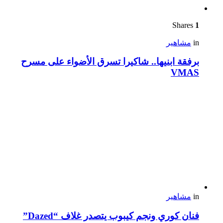
Shares
1
in
مشاهير
برفقة ابنيها.. شاكيرا تسرق الأضواء على مسرح
VMAS
in
مشاهير
فنان كوري ونجم كيبوب يتصدر غلاف “Dazed”