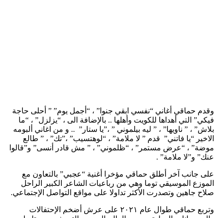
وقدم حماقي أغاني “نفسي ابقي جنوا” ، “أجمل يوم” ” أحلى حاجة
فيكي” التي أهداها للكويت وأهلها .. بالإضافة الى ، “يزلزل” ، “ما
بلاش” ، ” ناويها” ، ” ليه بيلموني ” ،”يا ستار” .. و من اغاني ألبومه
الاخير “يا فاتني” قدم ” لا ملامة” ، “لوهتسيب” ،”تك” ، ” طالع
موضة” ، “عرض مستمر” ، “ظلموني” ، ” مش قادر أنسى” و”قالوا
عنك” و”لا ملامة” .
على جانب آخر أطلق حماقي مؤخرا أغنية “عجبي” بالتعاون مع
الموزع الموسيقي توما وهي من رباعيات الشاعر الكبير الراحل
صلاح جاهين وتصدرت الأكثر تداولا على مواقع التواصل الإجتماعي.
وتربع حماقي طوال عام ٢٠٢١ على عرش أضخم الإحتفالات