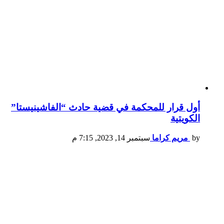
أول قرار للمحكمة في قضية حادث “الفاشينيستا”
الكويتية
by
مريم كراما
سبتمبر 14, 2023, 7:15 م