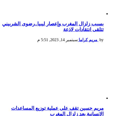
بسبب زلزال المغرب وإعصار ليبيا..رضوى الشربيني
تتلقى انتقادات لاذعة
by
مريم كراما
سبتمبر 14, 2023, 5:51 م
مريم حسين تقف على عملية توزيع المساعدات
الإنسانية بعد زلزال المغرب