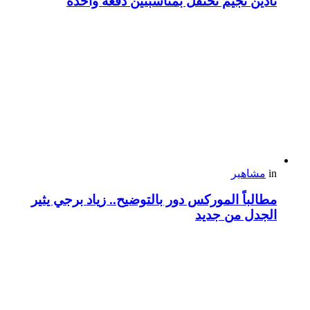
نادين نجيم تحتفل بمناسبتين دفعة واحدة
in
مشاهير
مطالباً الموركس دور بالتوضيح.. زياد برجي يثير
الجدل من جديد