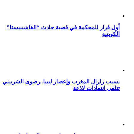
أول قرار للمحكمة في قضية حادث “الفاشينيستا”
الكويتية
بسبب زلزال المغرب وإعصار ليبيا..رضوى الشربيني
تتلقى انتقادات لاذعة