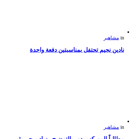
in
مشاهير
نادين نجيم تحتفل بمناسبتين دفعة واحدة
in
مشاهير
مطالباً الموركس دور بالتوضيح.. زياد برجي يثير