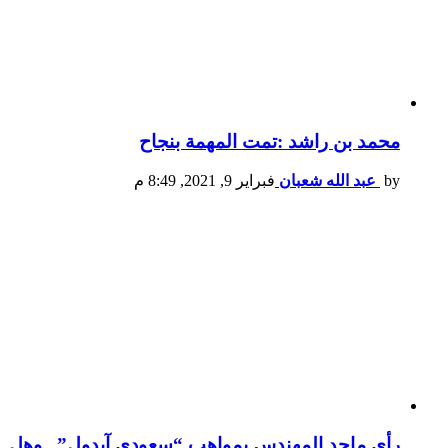
محمد بن راشد :تمت المهمة بنجاح
by
عبد الله شعبان
فبراير 9, 2021, 8:49 م
رأي ماجد المهندس بمواهب “سعودي آيدول”.. وهل