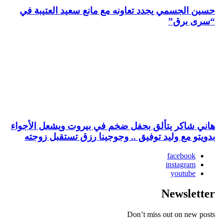
حسين الجسمي يجدد تعاونه مع مانع سعيد العتيبة في
“سرى برق”
هاني شاكر يتألق بحفل ضخم في بيروت ويشعل الأجواء
بدويتو مع وليد توفيق .. وجوجينا رزق تستقبل زوجته
facebook
instagram
youtube
Newsletter
Don’t miss out on new posts