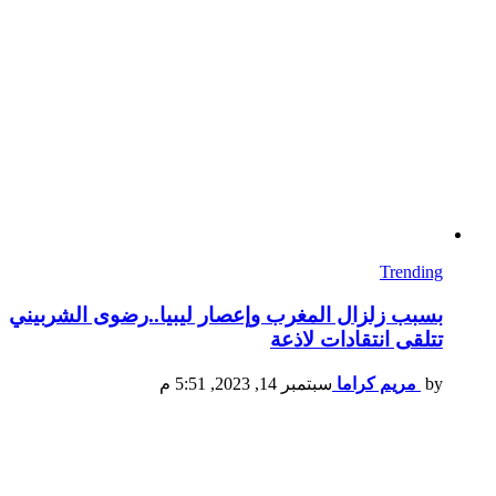
Trending
بسبب زلزال المغرب وإعصار ليبيا..رضوى الشربيني
تتلقى انتقادات لاذعة
by
مريم كراما
سبتمبر 14, 2023, 5:51 م