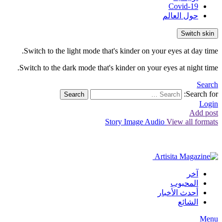
Covid-19
حول العالم
Switch skin
Switch to the light mode that's kinder on your eyes at day time.
Switch to the dark mode that's kinder on your eyes at night time.
Search
Search for:
Search
Login
Add post
Story
Image
Audio
View all formats
آخر
المحبوب
أحدث الأخبار
الشائع
Menu