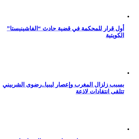
أول قرار للمحكمة في قضية حادث “الفاشينيستا”
الكويتية
بسبب زلزال المغرب وإعصار ليبيا..رضوى الشربيني
تتلقى انتقادات لاذعة