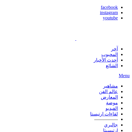
facebook
instagram
youtube
آخر
المحبوب
أحدث الأخبار
الشائع
Menu
مشاهير
عالم الفن
المعارض
موضة
الفيديو
لقاءات ارتيستا
—————
جاليري
ارتيسيتا