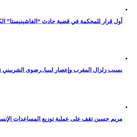
أول قرار للمحكمة في قضية حادث “الفاشينيستا” الكو
بسبب زلزال المغرب وإعصار ليبيا..رضوى الشربيني تت
مريم حسين تقف على عملية توزيع المساعدات الإنسان