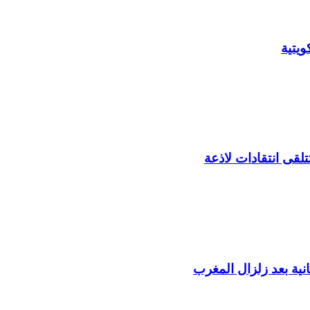
يتية
لقى انتقادات لاذعة
ية بعد زلزال المغرب