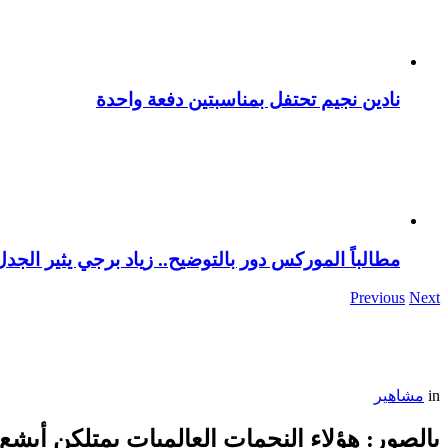
نادين نجيم تحتفل بمناسبتين دفعة واحدة
مطالباً الموركس دور بالتوضيح.. زياد برجي يثير الجد
Previous
Next
in
مشاهير
بالصور: هؤلاء النجمات العالميات يمتلكن أبش