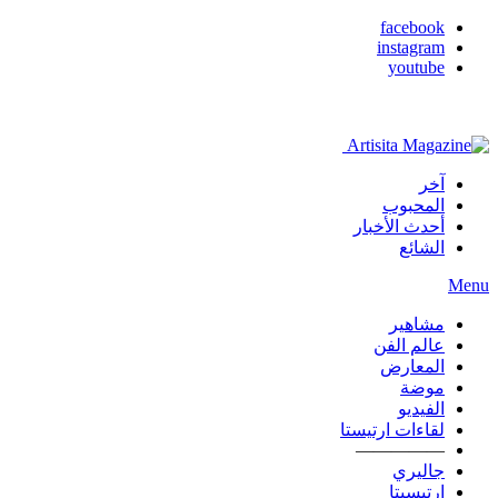
facebook
instagram
youtube
آخر
المحبوب
أحدث الأخبار
الشائع
Menu
مشاهير
عالم الفن
المعارض
موضة
الفيديو
لقاءات ارتيستا
—————
جاليري
ارتيسيتا