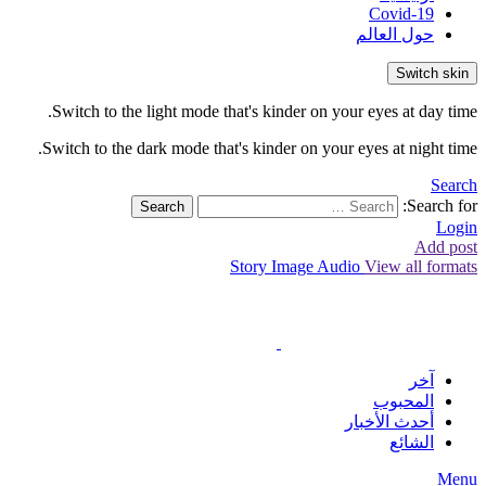
Covid-19
حول العالم
Switch skin
Switch to the light mode that's kinder on your eyes at day time.
Switch to the dark mode that's kinder on your eyes at night time.
Search
Search for:
Search
Login
Add post
Story
Image
Audio
View all formats
آخر
المحبوب
أحدث الأخبار
الشائع
Menu