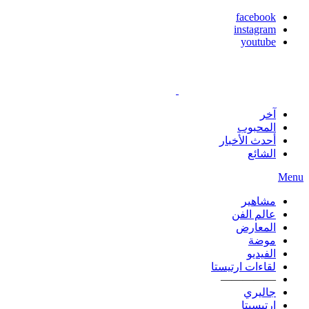
facebook
instagram
youtube
آخر
المحبوب
أحدث الأخبار
الشائع
Menu
مشاهير
عالم الفن
المعارض
موضة
الفيديو
لقاءات ارتيستا
—————
جاليري
ارتيسيتا