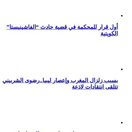
أول قرار للمحكمة في قضية حادث “الفاشينيستا”
الكويتية
بسبب زلزال المغرب وإعصار ليبيا..رضوى الشربيني
تتلقى انتقادات لاذعة