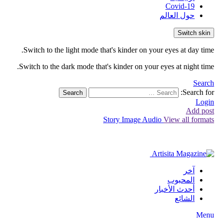
Covid-19
حول العالم
Switch skin
Switch to the light mode that's kinder on your eyes at day time.
Switch to the dark mode that's kinder on your eyes at night time.
Search
Search for:
Search
Login
Add post
Story
Image
Audio
View all formats
آخر
المحبوب
أحدث الأخبار
الشائع
Menu