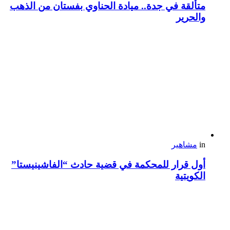
متألقة في جدة.. ميادة الحناوي بفستان من الذهب
والحرير
in
مشاهير
أول قرار للمحكمة في قضية حادث “الفاشينيستا”
الكويتية