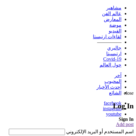
مشاهير
عالم الفن
المعارض
موضة
الفيديو
لقاءات ارتيستا
—————
جاليري
ارتيسيتا
Covid-19
حول العالم
آخر
المحبوب
أحدث الأخبار
الشائع
close
facebook
Log In
instagram
youtube
Sign In
Add post
اسم المستخدم أو البريد الإلكتروني