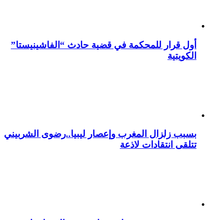
أول قرار للمحكمة في قضية حادث “الفاشينيستا”
الكويتية
بسبب زلزال المغرب وإعصار ليبيا..رضوى الشربيني
تتلقى انتقادات لاذعة