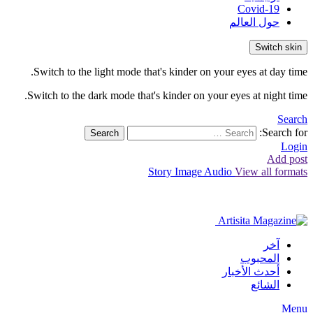
Covid-19
حول العالم
Switch skin
Switch to the light mode that's kinder on your eyes at day time.
Switch to the dark mode that's kinder on your eyes at night time.
Search
Search for:
Search
Login
Add post
Story
Image
Audio
View all formats
آخر
المحبوب
أحدث الأخبار
الشائع
Menu