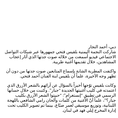
دبي- أحمد النجار
شاركت النجمة اليمنية بلقيس فتحي جمهورها عبر شبكات التواصل
الاجتماعي فيديو أسمعت من خلاله صوت جدتها الذي أثار إعجاب
المشاهدين، خلال تقديمها أغنية طربية.
واكتفت المطربة الشابة بإسماع المتابعين صوت جدتها من دون أن
تظهر وجه الأخيرة، علماً أن بلقيس ابنة الفنان أحمد فتحي.
وكانت بلقيس توّجها أخيراً بالسؤال عن آرائهم بالشعر الأزرق الذي
اعتمدته في كليب أغنيتها الجديدة “جبار”. وكتبت من خلال حسابها
الرسمي في تطبيق “إنستغرام”: “حبيتوا الشعر الأزرق بكليب
جبار؟”، علماً أنّ الأغنية من كلمات وألحان ​رامي الشافعي​ باللهجة
اللبنانية، وتوزيع موسيقي لعمر صبّاغ​، بينما تم تصوير الكليب تحت
إدارة المخرج إيلي فهد في لبنان.