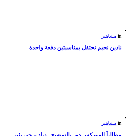
in
مشاهير
نادين نجيم تحتفل بمناسبتين دفعة واحدة
in
مشاهير
مطالباً الموركس دور بالتوضيح.. زياد برجي يثير