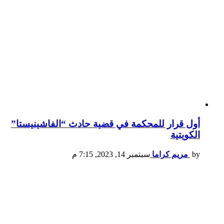
أول قرار للمحكمة في قضية حادث “الفاشينيستا”
الكويتية
by
مريم كراما
سبتمبر 14, 2023, 7:15 م