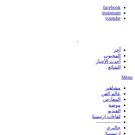
facebook
instagram
youtube
آخر
المحبوب
أحدث الأخبار
الشائع
Menu
مشاهير
عالم الفن
المعارض
موضة
الفيديو
لقاءات ارتيستا
—————
جاليري
ارتيسيتا