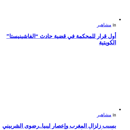
in
مشاهير
أول قرار للمحكمة في قضية حادث “الفاشينيستا”
الكويتية
in
مشاهير
بسبب زلزال المغرب وإعصار ليبيا..رضوى الشربيني