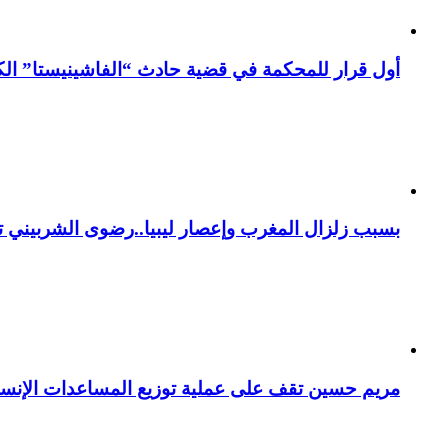
أول قرار للمحكمة في قضية حادث “الفاشينيستا” الكو
بسبب زلزال المغرب وإعصار ليبيا..رضوى الشربيني تت
مريم حسين تقف على عملية توزيع المساعدات الإنسان