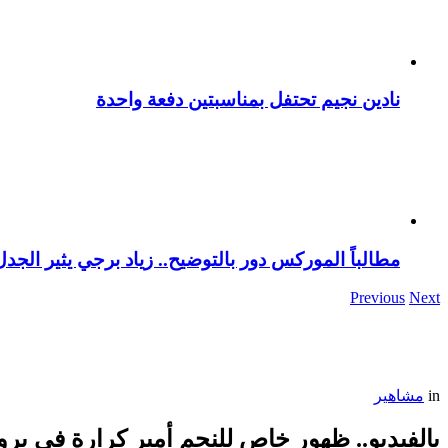
نادين نجيم تحتفل بمناسبتين دفعة واحدة
مطالباً الموركس دور بالتوضيح.. زياد برجي يثير الجد
Previous
Next
in
مشاهير
بالفيديو.. ظهور خاص للنجم أمير كرارة في ب