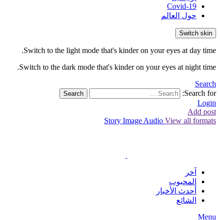
Covid-19
حول العالم
Switch skin
Switch to the light mode that's kinder on your eyes at day time.
Switch to the dark mode that's kinder on your eyes at night time.
Search
Search for:
Search
Login
Add post
Story
Image
Audio
View all formats
آخر
المحبوب
أحدث الأخبار
الشائع
Menu