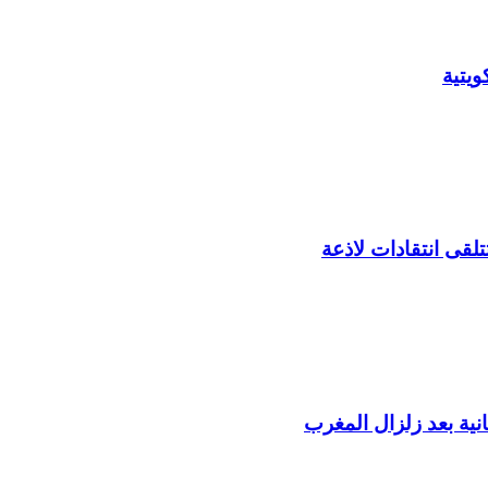
يتية
لقى انتقادات لاذعة
ية بعد زلزال المغرب