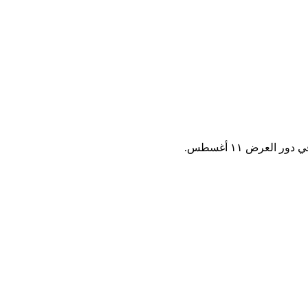
عرض ١١ أغسطس.