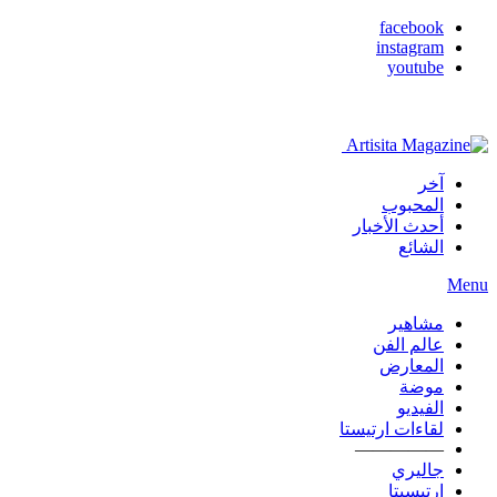
facebook
instagram
youtube
آخر
المحبوب
أحدث الأخبار
الشائع
Menu
مشاهير
عالم الفن
المعارض
موضة
الفيديو
لقاءات ارتيستا
—————
جاليري
ارتيسيتا