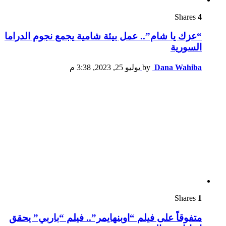
Shares
4
“عزك يا شام”.. عمل بيئة شامية يجمع نجوم الدراما
السورية
Dana Wahiba
by
يوليو 25, 2023, 3:38 م
Shares
1
متفوقاً على فيلم “اوبنهايمر”.. فيلم “باربي” يحقق