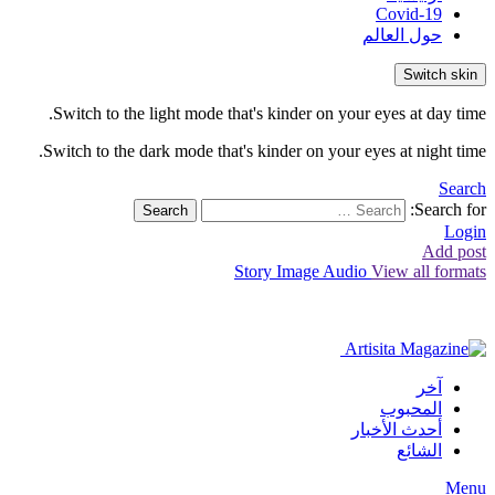
Covid-19
حول العالم
Switch skin
Switch to the light mode that's kinder on your eyes at day time.
Switch to the dark mode that's kinder on your eyes at night time.
Search
Search for:
Search
Login
Add post
Story
Image
Audio
View all formats
آخر
المحبوب
أحدث الأخبار
الشائع
Menu