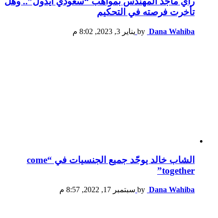
رأي ماجد المهندس بمواهب “سعودي آيدول”.. وهل
تأخرت فرصته في التحكيم
Dana Wahiba
by
يناير 3, 2023, 8:02 م
الشاب خالد يوحّد جميع الجنسيات في “come
together”
Dana Wahiba
by
سبتمبر 17, 2022, 8:57 م