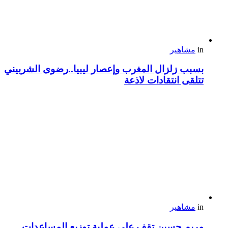
in
مشاهير
بسبب زلزال المغرب وإعصار ليبيا..رضوى الشربيني
تتلقى انتقادات لاذعة
in
مشاهير
مريم حسين تقف على عملية توزيع المساعدات