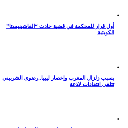
أول قرار للمحكمة في قضية حادث “الفاشينيستا”
الكويتية
بسبب زلزال المغرب وإعصار ليبيا..رضوى الشربيني
تتلقى انتقادات لاذعة