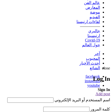
عالم الفن
المعارض
موضة
الفيديو
لقاءات ارتيستا
—————
جاليري
ارتيسيتا
Covid-19
حول العالم
آخر
المحبوب
أحدث الأخبار
الشائع
close
facebook
Log In
instagram
youtube
Sign In
Add post
اسم المستخدم أو البريد الإلكتروني
كلمة المرور