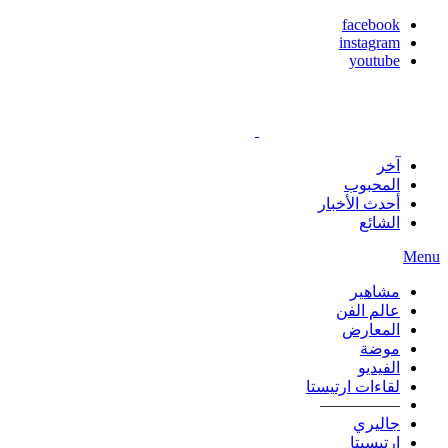
facebook
instagram
youtube
آخر
المحبوب
أحدث الأخبار
الشائع
Menu
مشاهير
عالم الفن
المعارض
موضة
الفيديو
لقاءات ارتيستا
—————
جاليري
ارتيسيتا