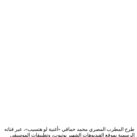
طرح المطرب المصري محمد حماقي «أغنية لو هتسيب»، عبر قناته
الرسمية بموقع الفيديوهات الشهير يوتيوب، وتطبيقات الموسيقى