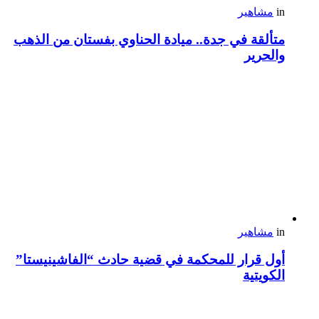
in
مشاهير
متألقة في جدة.. ميادة الحناوي بفستان من الذهب
والحرير
in
مشاهير
أول قرار للمحكمة في قضية حادث “الفاشينيستا”
الكويتية