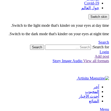
Covid-19
حول العالم
Switch skin
Switch to the light mode that's kinder on your eyes at day time.
Switch to the dark mode that's kinder on your eyes at night time.
Search
Search for:
Search
Login
Add post
Story
Image
Audio
View all formats
آخر
المحبوب
أحدث الأخبار
الشائع
Menu