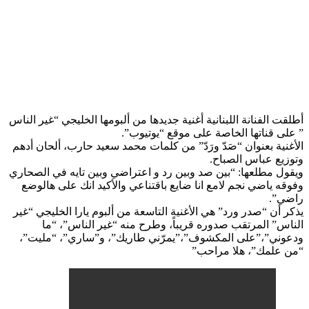
أطلقت الفنانة اللبنانية أغنية جديدها من ألبومها الخليجي “​غير الناس​
” على قناتها الخاصة على موقع “يوتيوب”.
الأغنية بعنوان “صَدّ ورَدّ” من كلمات محمد سعيد حارب، ألحان أدهم
وتوزيع عباس الصباح.
ويقول مطلعها: “بين صد وبين رد و اعتراضي وبين تايه في الصحاري
وفوقه ياضي نجم لامع انا ضايع باقتناعي والأكيد انك على هالوضع
راضي”.
يذكر أن “صدر ورد” هي الأغنية التاسعة من ألبوم ​يارا​ الخليجي “​غير
الناس​” المرتقب صدوره قريباً، وطرح منه “غير الناس”، “ما
ودعوني”،”على المكشوف”،”يمرّني طاريك”، و”ساري”، “مليت”،
“من علمك”، هلا مراحب”