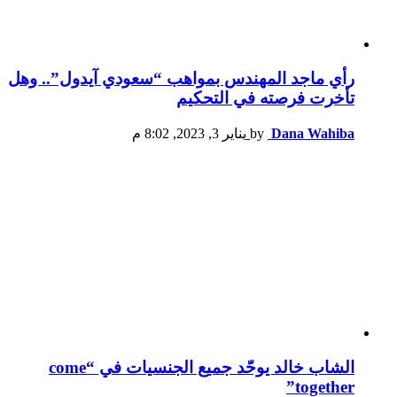
رأي ماجد المهندس بمواهب “سعودي آيدول”.. وهل
تأخرت فرصته في التحكيم
Dana Wahiba
by
يناير 3, 2023, 8:02 م
الشاب خالد يوحّد جميع الجنسيات في “come
together”