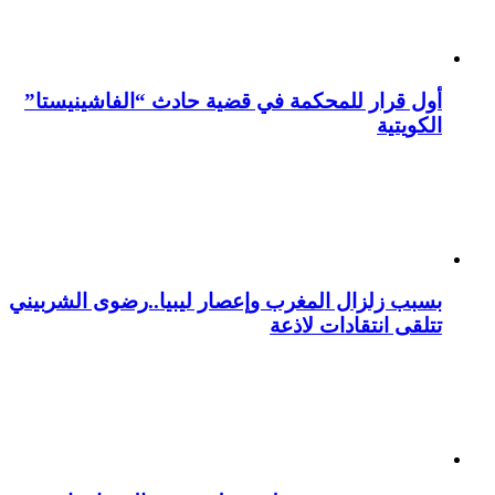
أول قرار للمحكمة في قضية حادث “الفاشينيستا”
الكويتية
بسبب زلزال المغرب وإعصار ليبيا..رضوى الشربيني
تتلقى انتقادات لاذعة