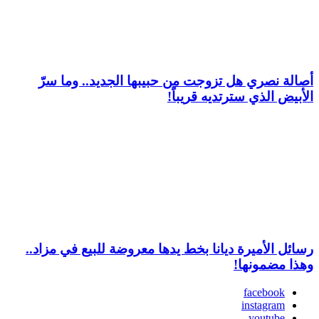
أصالة نصري هل تزوجت من حبيبها الجديد.. وما سرّ
الأبيض الذي سترتديه قريباً!
رسائل الأميرة ديانا بخط يدها معروضة للبيع في مزاد..
وهذا مضمونها!
facebook
instagram
youtube