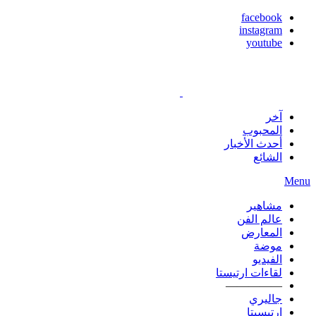
facebook
instagram
youtube
آخر
المحبوب
أحدث الأخبار
الشائع
Menu
مشاهير
عالم الفن
المعارض
موضة
الفيديو
لقاءات ارتيستا
—————
جاليري
ارتيسيتا