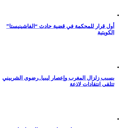
أول قرار للمحكمة في قضية حادث “الفاشينيستا”
الكويتية
بسبب زلزال المغرب وإعصار ليبيا..رضوى الشربيني
تتلقى انتقادات لاذعة