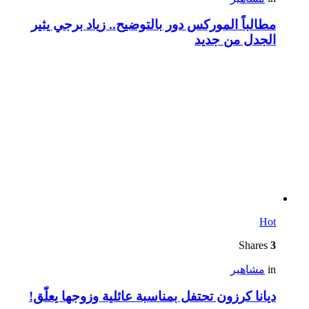
مطالباً الموركس دور بالتوضيح.. زياد برجي يثير
الجدل من جديد
Hot
Shares
3
in
مشاهير
ديانا كرزون تحتفل بمناسبة عائلية وزوجها يعلّق!