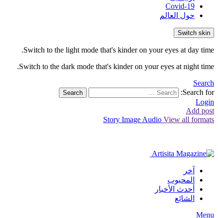
Covid-19
حول العالم
Switch skin
Switch to the light mode that's kinder on your eyes at day time.
Switch to the dark mode that's kinder on your eyes at night time.
Search
Search for:
Search
Login
Add post
Story
Image
Audio
View all formats
آخر
المحبوب
أحدث الأخبار
الشائع
Menu