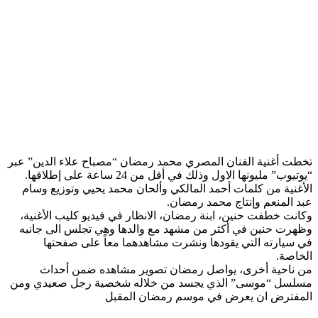
تخطت أغنية الفنان المصري ​محمد رمضان​ “مصباح علاء الدين” عبر
“يوتيوب” مليونها الاول وذلك في أقل من 24 ساعة على إطلاقها.
الأغنية من كلمات أحمد المالكي وألحان محمد يحيي وتوزيع وسام
عبد المنعم وإنتاج محمد رمضان.
وكانت خطفت حنين، ابنة رمضان، الانظار في فيديو كليب الأغنية،
وظهرت حنين في أكثر من مشهد مع والدها وهي تجلس الى جانبه
في سيارته التي يقودها ونشرت مشاهدهما معاً على صفحتها
الخاصة.
من ناحية أخرى، يواصل رمضان تصوير مشاهده ضمن أحداث
مسلسل “موسى” الذي يجسد من خلاله شخصية رجل صعيدي ومن
المفترض ان يعرض في موسم رمضان المقبل