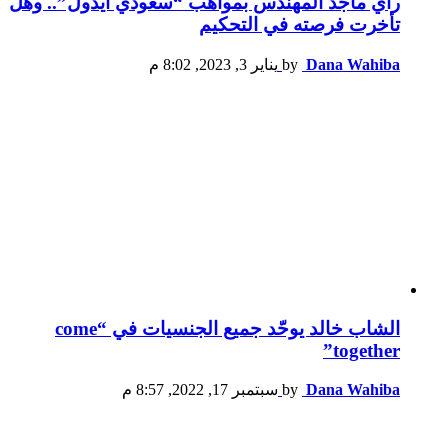
رأي ماجد المهندس بمواهب “سعودي آيدول”.. وهل
تأخرت فرصته في التحكيم
Dana Wahiba
by
يناير 3, 2023, 8:02 م
الشاب خالد يوحّد جميع الجنسيات في “come
together”
Dana Wahiba
by
سبتمبر 17, 2022, 8:57 م