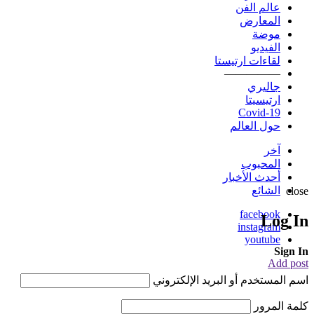
عالم الفن
المعارض
موضة
الفيديو
لقاءات ارتيستا
—————
جاليري
ارتيسيتا
Covid-19
حول العالم
آخر
المحبوب
أحدث الأخبار
الشائع
close
facebook
Log In
instagram
youtube
Sign In
Add post
اسم المستخدم أو البريد الإلكتروني
كلمة المرور