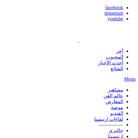
facebook
instagram
youtube
آخر
المحبوب
أحدث الأخبار
الشائع
Menu
مشاهير
عالم الفن
المعارض
موضة
الفيديو
لقاءات ارتيستا
—————
جاليري
ارتيسيتا