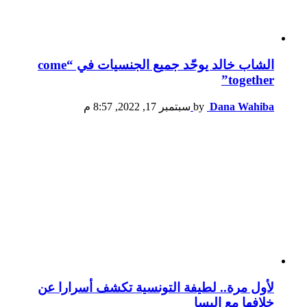
الشاب خالد يوحّد جميع الجنسيات في “come
together”
Dana Wahiba
by
سبتمبر 17, 2022, 8:57 م
لأول مرة.. لطيفة التونسية تكشف أسرارا عن
خلافها مع إليسا