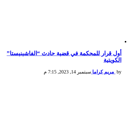
أول قرار للمحكمة في قضية حادث “الفاشينيستا”
الكويتية
by
مريم كراما
سبتمبر 14, 2023, 7:15 م