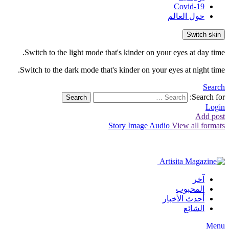
Covid-19
حول العالم
Switch skin
Switch to the light mode that's kinder on your eyes at day time.
Switch to the dark mode that's kinder on your eyes at night time.
Search
Search for:
Search
Login
Add post
Story
Image
Audio
View all formats
آخر
المحبوب
أحدث الأخبار
الشائع
Menu