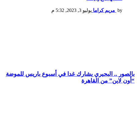
by
مريم كراما
يوليو 3, 2023, 5:32 م
بالصور .. البحيري يشارك غدا في أسبوع باريس للموضة
“أون لاين” من القاهرة