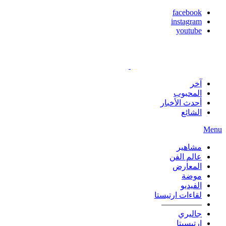
facebook
instagram
youtube
آخر
المحبوب
أحدث الأخبار
الشائع
Menu
مشاهير
عالم الفن
المعارض
موضة
الفيديو
لقاءات ارتيستا
—————
جاليري
ارتيسيتا