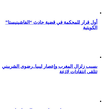
أول قرار للمحكمة في قضية حادث “الفاشينيستا”
الكويتية
بسبب زلزال المغرب وإعصار ليبيا..رضوى الشربيني
تتلقى انتقادات لاذعة