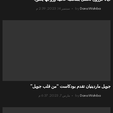
Dana Wahiba
by
سبتمبر 14, 2023, 2:39 م
جويل ماردينيان تقدم بودكاست “من قلب جويل”
Dana Wahiba
by
مارس 7, 2023, 6:37 م