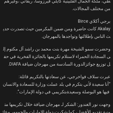
طي، ملكة الجمال الفلبينية كايلي فيرزوسا، ريفاني ،وغيرهم
من مختلف المجالات.
برجي أكلاي Birce
Akalay كانت حاضرة ومن ضمن المكرمين حيث تصدرت حدي
ث الناس بإطلالتها وتواجدها بالمهرجان.
وحضرت سمو الشيخة مهرة بنت محمد بن راشد آل مكتوم إل
ى السجادة الحمراء لاستلام تكريمها بالجائزة الفخرية في حف
ل توزيع جوائزالدورة السادسة من مهرجان ضيافة DIAFA.
عبرت سلاف فواخرجي، عن سعادتها بالتكريم قائلة:
“أنا سعيدة لأني بتكرم في بلد عملت وزارة للسعادة والانسان
فيها هو البوصلة وسعيدةبتكريمي في دولة الإمارات”.
وجهت نور الغندور: الشكر لـ مهرجان ضيافة خلال تكريمها مت
منية تقديم الأفضل، كما شكرت دولة الإمارات والجمهور وعائ