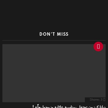
DON'T MISS
Shares
3
ديانا كرزون تحتفل بمناسبة عائلية وزوجها يعلّق!