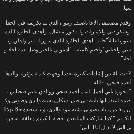
لتها.
وقدم مصطفى الآغا ناصيف زيتون الذي تم تكريمه في الحفل
وشكر دبي والامارات والدكتور ميشال، وأهدى الجائزة لبلده
سوريا قائلاً”حابب اهدي الجائزة لبلدي سوريا، بليز واهلي ونا
سي واحبابي”واختم كلمته بـ “ادعولي بالخير وضل قدم احلا و
احلا”.
لاقت بلقيس إشادات كبيرة بعدما وجهت كلمة مؤثرة لوالدها
أحمد فتحي، قائلة:
“فخورة بأني أحمل اسم أحمد فتحي ووالدي بصم فيحياتي ب
صمة اعتقد انها باينة في فني، شكلي يشبه والدي وصوتي وك
ل رنة من رنات صوتي تشبه عود والدي، وأنا سعيدة جدًا بهذاا
لتكريم..” كما شاركت المتابعين لحظة التكريم معلقة “شجرت
ي التي لا تذبل أبدًا.. أبي”.