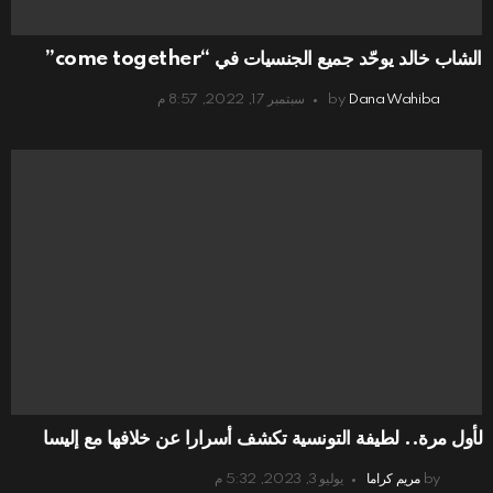
الشاب خالد يوحّد جميع الجنسيات في “come together”
Dana Wahiba
by
سبتمبر 17, 2022, 8:57 م
لأول مرة.. لطيفة التونسية تكشف أسرارا عن خلافها مع إليسا
by
مريم كراما
يوليو 3, 2023, 5:32 م