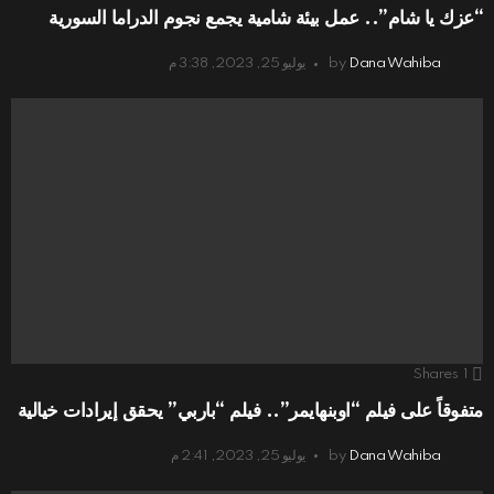
“عزك يا شام”.. عمل بيئة شامية يجمع نجوم الدراما السورية
Dana Wahiba
by
يوليو 25, 2023, 3:38 م
Shares
1
متفوقاً على فيلم “اوبنهايمر”.. فيلم “باربي” يحقق إيرادات خيالية
Dana Wahiba
by
يوليو 25, 2023, 2:41 م