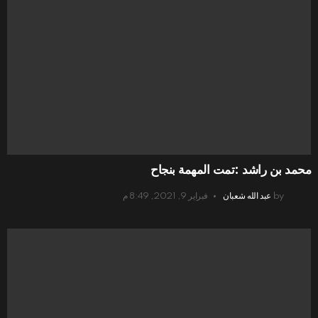
محمد بن راشد :تمت المهمة بنجاح
by
عبد الله شعبان
فبراير 9, 2021, 8:49 م