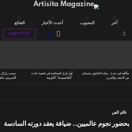
آخر
المحبوب
أحدث الأخبار
الشائع
LOGIN
SWITCH
ADD POST
SKIN
Menu
LATEST
STORIES
متألقة في جدة.. ميادة الحناوي بفستان
أول قرار للمحكمة في قضية حادث
بسبب زلزال ا
من الذهب والحرير
“الفاشينيستا” الكويتية
الشربيني تتلق
عالم الفن
بحضور نجوم عالميين.. ضيافة يعقد دورته السادسة