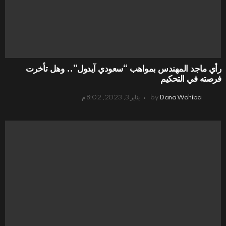
رأي ماجد المهندس بمواهب “سعودي آيدول”.. وهل تأخرت
فرصته في التحكيم
Dana Wahiba
by
يناير 3, 2023, 8:02 م