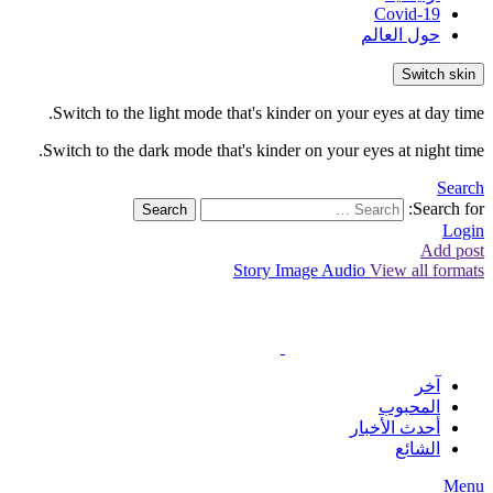
Covid-19
حول العالم
Switch skin
Switch to the light mode that's kinder on your eyes at day time.
Switch to the dark mode that's kinder on your eyes at night time.
Search
Search for:
Search
Login
Add post
Story
Image
Audio
View all formats
آخر
المحبوب
أحدث الأخبار
الشائع
Menu