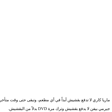
​ماريا كاري​ لا تدفع بقشيش أبداً في أي مطعم، وتبقى حتى وقت متأخ
​جيرمي بيفن​ لا يدفع بقشيش وترك مرة DVD بدلاً من البقشيش.