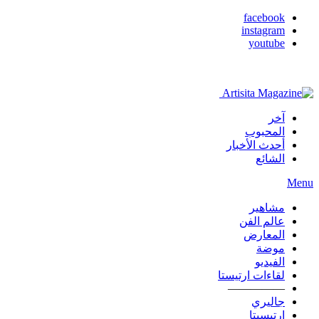
facebook
instagram
youtube
آخر
المحبوب
أحدث الأخبار
الشائع
Menu
مشاهير
عالم الفن
المعارض
موضة
الفيديو
لقاءات ارتيستا
—————
جاليري
ارتيسيتا