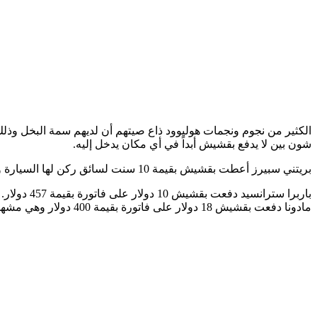
الكثير من نجوم ونجمات هوليوود ذاع صيتهم أن لديهم سمة البخل وذلك
​شون بين​ لا يدفع بقشيش أبداً في أي مكان يدخل إليه.
​بريتني سبيرز​ أعطت بقشيش بقيمة 10 سنت لسائق ركن لها السيارة والأبشع أنها رمت له البقشيش على الأرض.
​باربرا سترانسيد​ دفعت بقشيش 10 دولار على فاتورة بقيمة 457 دولار.
​مادونا​ دفعت بقشيش 18 دولار على فاتورة بقيمة 400 دولار وهي مشهورة جداً ببخلها.