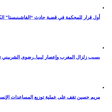
أول قرار للمحكمة في قضية حادث “الفاشينيستا” الكو
بسبب زلزال المغرب وإعصار ليبيا..رضوى الشربيني تت
مريم حسين تقف على عملية توزيع المساعدات الإنسان