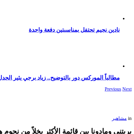
نادين نجيم تحتفل بمناسبتين دفعة واحدة
مطالباً الموركس دور بالتوضيح.. زياد برجي يثير الجد
Previous
Next
in
مشاهير
بريتني ومادونا بين قائمة الأكثر بخلاً من نجوم ه