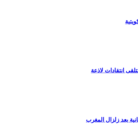
يتية
لقى انتقادات لاذعة
ية بعد زلزال المغرب