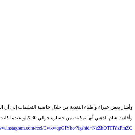
وأشار بعض خبراء وأطباء التغذية من حلال خاصية التعليقات إلى أن ا
وأفادت شام الذهبي أنها تمكنت من خسارة حوالي 30 كيلو عندما كانت تبلغ من العمر 21 عاما، وهو الشيء الذي جعلها فخورة بنفسها.
www.instagram.com/reel/CwxwqpGIYho/?igshid=NzZhOTFlYzFmZQ==