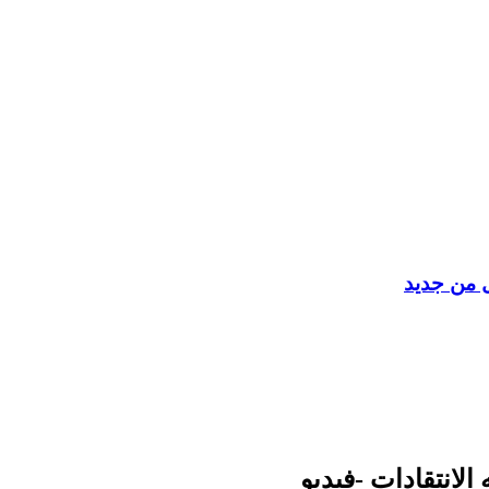
ل من جديد
لانتقادات -فيديو