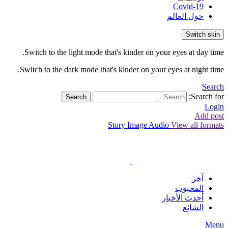
Covid-19
حول العالم
Switch skin
Switch to the light mode that's kinder on your eyes at day time.
Switch to the dark mode that's kinder on your eyes at night time.
Search
Search for:
Search
Login
Add post
Story
Image
Audio
View all formats
آخر
المحبوب
أحدث الأخبار
الشائع
Menu