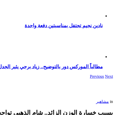
نادين نجيم تحتفل بمناسبتين دفعة واحدة
مطالباً الموركس دور بالتوضيح.. زياد برجي يثير الجد
Previous
Next
in
مشاهير
بسبب خسارة الوزن الزائد.. شام الذهبي تواجه ا