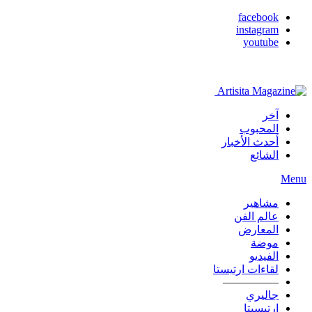
facebook
instagram
youtube
آخر
المحبوب
أحدث الأخبار
الشائع
Menu
مشاهير
عالم الفن
المعارض
موضة
الفيديو
لقاءات ارتيستا
—————
جاليري
ارتيسيتا