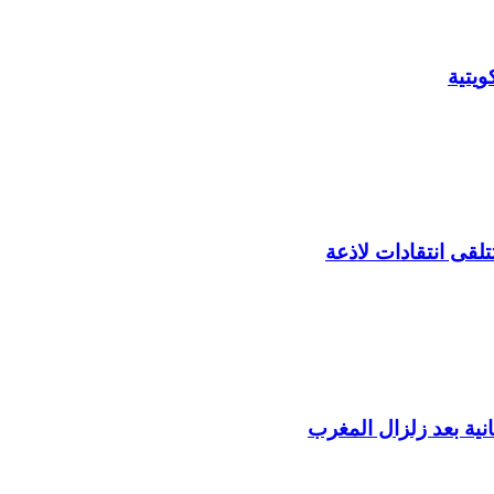
يتية
لقى انتقادات لاذعة
ية بعد زلزال المغرب