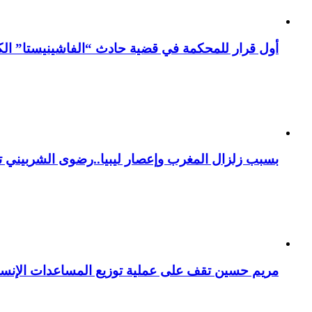
أول قرار للمحكمة في قضية حادث “الفاشينيستا” الكو
بسبب زلزال المغرب وإعصار ليبيا..رضوى الشربيني تت
مريم حسين تقف على عملية توزيع المساعدات الإنسان