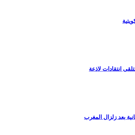
يتية
لقى انتقادات لاذعة
ية بعد زلزال المغرب