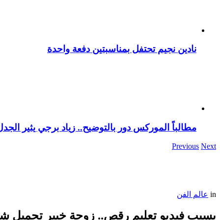
نادين نجيم تحتفل بمناسبتين دفعة واحدة
مطالباً الموركس دور بالتوضيح.. زياد برجي يثير الجد
Previous
Next
in
عالم الفن
بسبب فيديو تعليم رقص.. زوجة خبير تجميل شهي