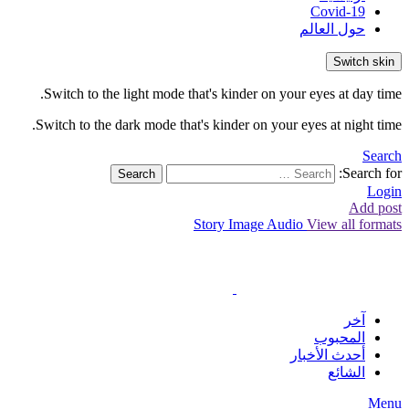
Covid-19
حول العالم
Switch skin
Switch to the light mode that's kinder on your eyes at day time.
Switch to the dark mode that's kinder on your eyes at night time.
Search
Search for:
Search
Login
Add post
Story
Image
Audio
View all formats
آخر
المحبوب
أحدث الأخبار
الشائع
Menu