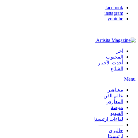
facebook
instagram
youtube
آخر
المحبوب
أحدث الأخبار
الشائع
Menu
مشاهير
عالم الفن
المعارض
موضة
الفيديو
لقاءات ارتيستا
—————
جاليري
ارتيسيتا