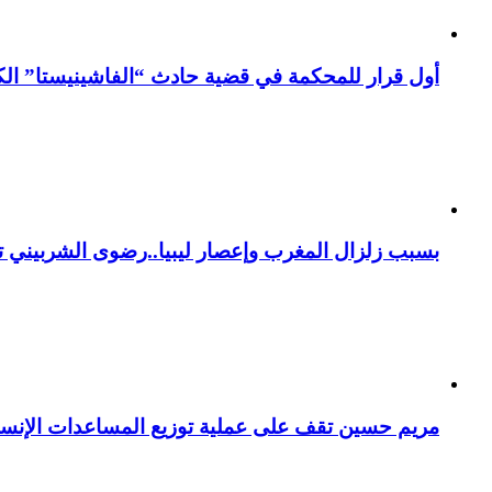
أول قرار للمحكمة في قضية حادث “الفاشينيستا” الكو
بسبب زلزال المغرب وإعصار ليبيا..رضوى الشربيني تت
مريم حسين تقف على عملية توزيع المساعدات الإنسان