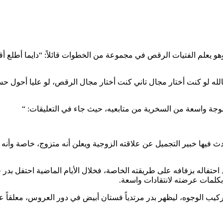
 يعلم الفتيات الرقص في مجموعة من الخطوات قائلاً: “دايما أطلع أق
لله لو كنت أختار مجال تاني كنت أختار مجال الرقص، لو عليا أحول 
وجة واسعة من السخرية من متابعيه، حيث جاء في التعليقات: “
حدث فيها خبير التجميل عن علاقته الزوجية ويعلن أنه متزوج، خاصة وأن
 احتفاله بزفافه على طريقته الخاصة، فخلال الأيام الماضية احتفل ب
بكلمات عرضته لانتقادات واسعة.
كيب الوجوه، ليظهر بدر مرتدياً فستان أبيض في دور العروس، معلقاً عل