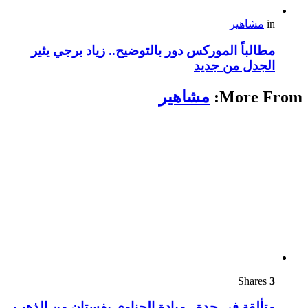
in
مشاهير
مطالباً الموركس دور بالتوضيح.. زياد برجي يثير
الجدل من جديد
More From:
مشاهير
Shares
3
متألقة في جدة.. ميادة الحناوي بفستان من الذهب