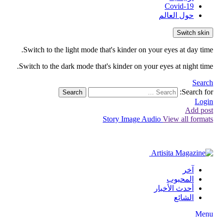
Covid-19
حول العالم
Switch skin
Switch to the light mode that's kinder on your eyes at day time.
Switch to the dark mode that's kinder on your eyes at night time.
Search
Search for:
Search
Login
Add post
Story
Image
Audio
View all formats
آخر
المحبوب
أحدث الأخبار
الشائع
Menu