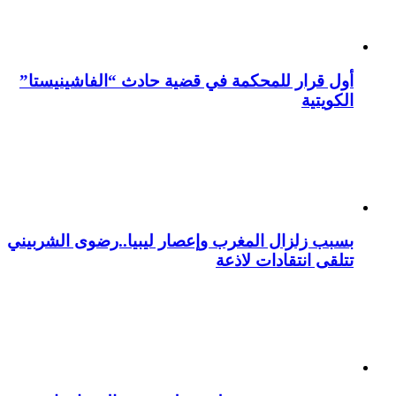
أول قرار للمحكمة في قضية حادث “الفاشينيستا”
الكويتية
بسبب زلزال المغرب وإعصار ليبيا..رضوى الشربيني
تتلقى انتقادات لاذعة