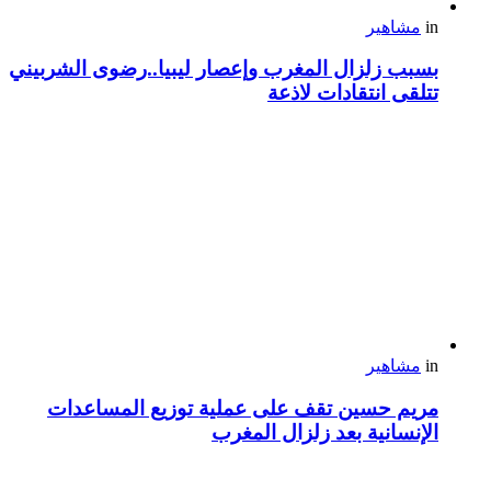
in
مشاهير
بسبب زلزال المغرب وإعصار ليبيا..رضوى الشربيني
تتلقى انتقادات لاذعة
in
مشاهير
مريم حسين تقف على عملية توزيع المساعدات
الإنسانية بعد زلزال المغرب