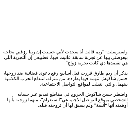
واسترسلت: “ريم قالت أنا سجدت لأني حسيت إن ربنا رزقني بحاجة
بيعوضني بيها عن تجربة سابقة عانيت فيها، فطبيعي إن التجربة اللي
هي تقصدها دي كانت تجربة زواج”.
يذكر أن ريم طارق قررت قبل أسابيع رفع دعوى قضائية ضد زوجها،
حسن شاكوش تتهمه فيها بطردها من منزله، لتندلع الحرب الكلامية
بينهما، والتي انتقلت لمواقع التواصل الاجتماعية.
واضطر حسن شاكوش الخروج في مقاطع فيديو عبر حسابه
الشخصي بموقع التواصل الاجتماعي”انستغرام”، متهما زوجته بأنها
أوهمته أنها “آنسة” ولم يسبق لها أن تزوجته قبله.