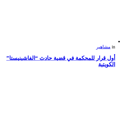
in
مشاهير
أول قرار للمحكمة في قضية حادث “الفاشينيستا”
الكويتية