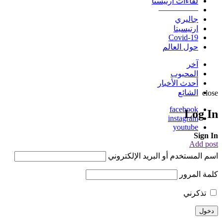
لقاءات ارتيستا
—————
جاليري
ارتيسيتا
Covid-19
حول العالم
آخر
المحبوب
أحدث الأخبار
الشائع
close
facebook
Log In
instagram
youtube
Sign In
Add post
اسم المستخدم أو البريد الإلكتروني
كلمة المرور
تذكرني