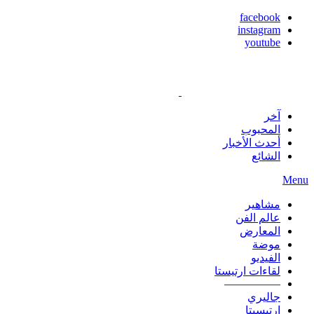
facebook
instagram
youtube
آخر
المحبوب
أحدث الأخبار
الشائع
Menu
مشاهير
عالم الفن
المعارض
موضة
الفيديو
لقاءات ارتيستا
—————
جاليري
ارتيسيتا