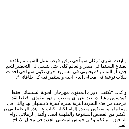
وتابعت بشرى “وكان سبباً فى توفير فرص عمل للشباب، ونافذة
لصناع السينما فى مصر والعالم كله، حتى يتسنى لى التحضير لتحدٍ
جديد أو للمشاركة بخبرتى فى مشاريع أخرى تكون سببا فى إحداث
نقلات نوعية فى مجالى الذى احبه واستثمر فيه كل طاقاتى”.
وأكدت “يكفينى دورى المعنوى بمهرجان الجونة السينمائى فقط
كمؤسس مشارك بعيدا عن أى منصب او دور تنفيذى.. قطعا لقد
خرجت من هذه التجربة الثرية بخبرة كبيرة لا يستهان بها والتى فى
يوما ما ربما ستكون مصدر إلهام لكتابة كتاب عن هذه الرحلة التى بها
الكثير من القصص المشوقة والملهمة ايضا، وأتمنى لزملائى دوام
التوفيق.. أترككم وكلى حماس لمنصبى الجديد فى مجال الانتاج
الفنى”.