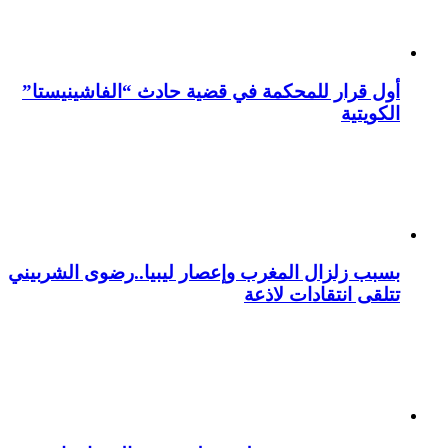
أول قرار للمحكمة في قضية حادث “الفاشينيستا”
الكويتية
بسبب زلزال المغرب وإعصار ليبيا..رضوى الشربيني
تتلقى انتقادات لاذعة