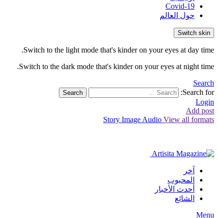
Covid-19
حول العالم
Switch skin
Switch to the light mode that's kinder on your eyes at day time.
Switch to the dark mode that's kinder on your eyes at night time.
Search
Search for:
Search
Login
Add post
Story
Image
Audio
View all formats
آخر
المحبوب
أحدث الأخبار
الشائع
Menu