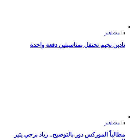
in
مشاهير
نادين نجيم تحتفل بمناسبتين دفعة واحدة
in
مشاهير
مطالباً الموركس دور بالتوضيح.. زياد برجي يثير