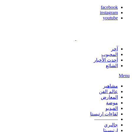
facebook
instagram
youtube
آخر
المحبوب
أحدث الأخبار
الشائع
Menu
مشاهير
عالم الفن
المعارض
موضة
الفيديو
لقاءات ارتيستا
—————
جاليري
ارتيسيتا