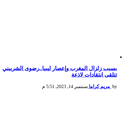
بسبب زلزال المغرب وإعصار ليبيا..رضوى الشربيني
تتلقى انتقادات لاذعة
by
مريم كراما
سبتمبر 14, 2023, 5:51 م