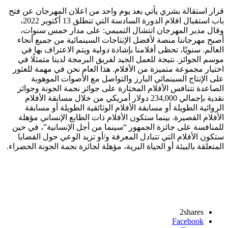
قرار استقالة بشري يأتي بعد يوم واحد من اعلان المهرجان عن فتح
باب استقبال افلام الدورة السادسة التي تنطلق 13 أكتوبر 2022،
وقال مدير المهرجان انتشال التميمي: على مدار خمس سنوات،
أصبح مهرجاننا منصة لأفضل الإنتاجات السينمائية من جميع أنحاء
العالم. سنويًا، تحظى أفلامنا بإشادة دولية ويتم الاعتراف بها في
موسم الجوائز. نتيجة للعمل الجيد لفريق البرمجة لدينا متمثلًا في
اختيار مجموعة متميزة من الأفلام. هذا العام نحن في مهمة للعثور
على الإنتاج السينمائي البارز والتواصل مع الأصوات الموهوبة
الصاعدة تتنافس الأفلام المختارة على جوائز نجمة الجونة وجوائز
نقدية بإجمالي 234,000 دولار أمريكي من خلال مسابقة الأفلام
الروائية الطويلة أو مسابقة الأفلام الوثائقية الطويلة أو مسابقة
الأفلام القصيرة. بينما ستكون الأفلام ذات الطابع الإنساني مؤهلة
للمنافسة على جائزة الجمهور “سينما من أجل الإنسانية”، في حين
ستكون الأفلام التي تتبادل المعرفة و/أو تزيد الوعي حول القضايا
المتعلقة بالبيئة أو الحياة البرية، مؤهلة لجائزة نجمة الجونة الخضراء.
2
shares
Facebook