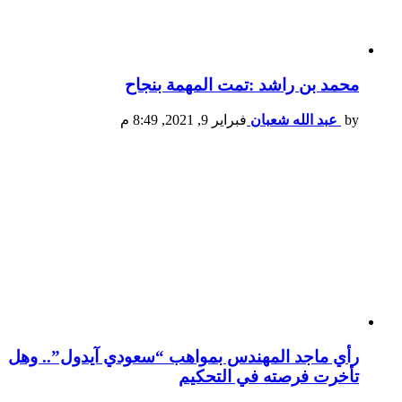
محمد بن راشد :تمت المهمة بنجاح
by
عبد الله شعبان
فبراير 9, 2021, 8:49 م
رأي ماجد المهندس بمواهب “سعودي آيدول”.. وهل
تأخرت فرصته في التحكيم