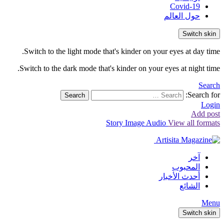
Covid-19
حول العالم
Switch skin
Switch to the light mode that's kinder on your eyes at day time.
Switch to the dark mode that's kinder on your eyes at night time.
Search
Search for:
Search
Login
Add post
Story
Image
Audio
View all formats
آخر
المحبوب
أحدث الأخبار
الشائع
Menu
Switch skin