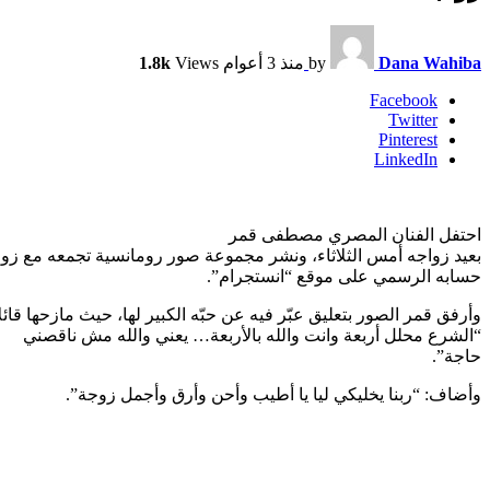
Dana Wahiba
by
منذ 3 أعوام
Views
1.8k
Facebook
Twitter
Pinterest
LinkedIn
احتفل الفنان المصري مصطفى قمر
بعيد زواجه أمس الثلاثاء، ونشر مجموعة صور رومانسية تجمعه مع زوج
حسابه الرسمي على موقع “انستجرام”.
وأرفق قمر الصور بتعليق عبّر فيه عن حبّه الكبير لها، حيث مازحها قائلاً
“الشرع محلل أربعة وانت والله بالأربعة… يعني والله مش ناقصني
حاجة”.
وأضاف: “ربنا يخليكي ليا يا أطيب وأحن وأرق وأجمل زوجة”.