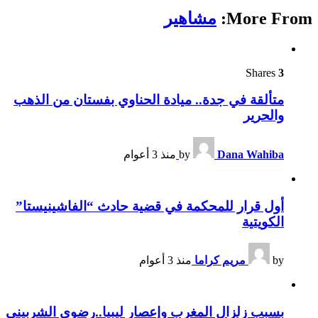
More From:
مشاهير
Shares
3
متألقة في جدة.. ميادة الحناوي بفستان من الذهب
والحرير
Dana Wahiba
by
منذ 3 أعوام
أول قرار للمحكمة في قضية حادث “الفاشينيستا”
الكويتية
by
مريم كراما
منذ 3 أعوام
بسبب زلزال المغرب وإعصار ليبيا..رضوى الشربيني