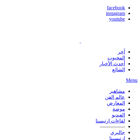
facebook
instagram
youtube
آخر
المحبوب
أحدث الأخبار
الشائع
Menu
مشاهير
عالم الفن
المعارض
موضة
الفيديو
لقاءات ارتيستا
—————
جاليري
ارتيسيتا