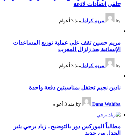
تتلقى انتقادات لاذعة
by
مريم كراما
منذ 3 أعوام
مريم حسين تقف على عملية توزيع المساعدات
الإنسانية بعد زلزال المغرب
by
مريم كراما
منذ 3 أعوام
نادين نجيم تحتفل بمناسبتين دفعة واحدة
Dana Wahiba
by
منذ 3 أعوام
مطالباً الموركس دور بالتوضيح.. زياد برجي يثير
الجدل من جديد