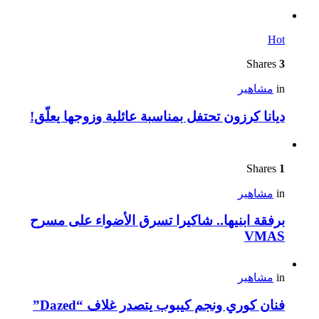
Hot
Shares
3
in
مشاهير
ديانا كرزون تحتفل بمناسبة عائلية وزوجها يعلّق!
Shares
1
in
مشاهير
برفقة ابنيها.. شاكيرا تسرق الأضواء على مسرح
VMAS
in
مشاهير
فنان كوري ونجم كيبوب يتصدر غلاف “Dazed”