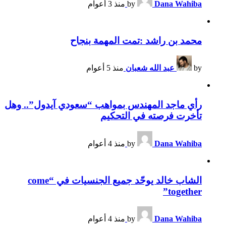
Dana Wahiba
by
منذ 3 أعوام
محمد بن راشد :تمت المهمة بنجاح
by
عبد الله شعبان
منذ 5 أعوام
رأي ماجد المهندس بمواهب “سعودي آيدول”.. وهل
تأخرت فرصته في التحكيم
Dana Wahiba
by
منذ 4 أعوام
الشاب خالد يوحّد جميع الجنسيات في “come
together”
Dana Wahiba
by
منذ 4 أعوام