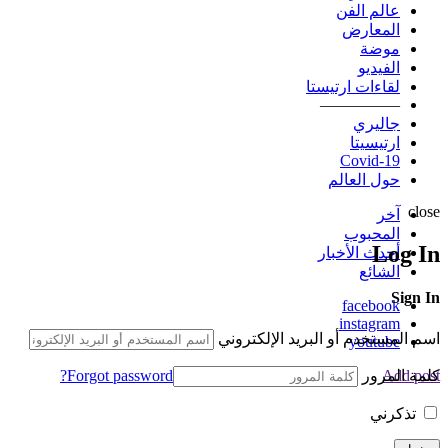
عالم الفن
المعارض
موضة
الفيديو
لقاءات ارتيستا
—————
جاليري
ارتيسيتا
Covid-19
حول العالم
close
آخر
المحبوب
Log In
أحدث الأخبار
الشائع
Sign In
facebook
instagram
اسم المستخدم أو البريد الإلكتروني
youtube
كلمة المرور
Forgot password?
Add post
تذكرني