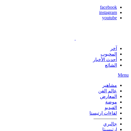
facebook
instagram
youtube
آخر
المحبوب
أحدث الأخبار
الشائع
Menu
مشاهير
عالم الفن
المعارض
موضة
الفيديو
لقاءات ارتيستا
—————
جاليري
ارتيسيتا