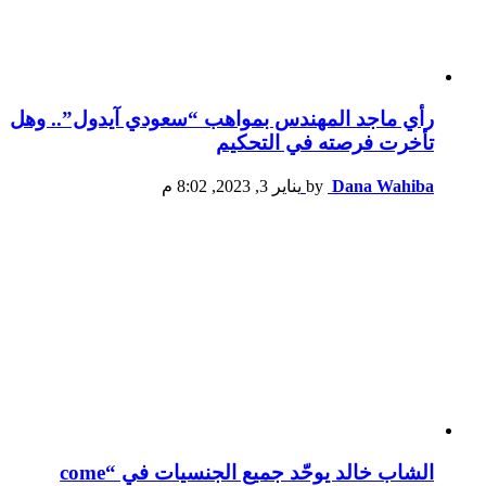
رأي ماجد المهندس بمواهب “سعودي آيدول”.. وهل
تأخرت فرصته في التحكيم
Dana Wahiba
by
يناير 3, 2023, 8:02 م
الشاب خالد يوحّد جميع الجنسيات في “come