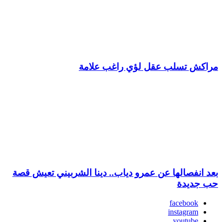
مراكش تسلب عقل لؤي راغب علامة
بعد انفصالها عن عمرو دياب.. دينا الشربيني تعيش قصة
حب جديدة
facebook
instagram
youtube