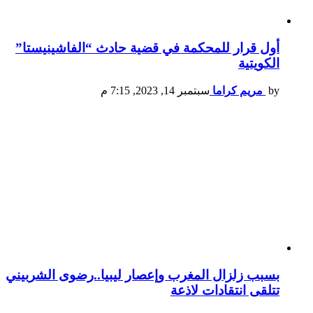
أول قرار للمحكمة في قضية حادث “الفاشينيستا”
الكويتية
by
مريم كراما
سبتمبر 14, 2023, 7:15 م
بسبب زلزال المغرب وإعصار ليبيا..رضوى الشربيني
تتلقى انتقادات لاذعة