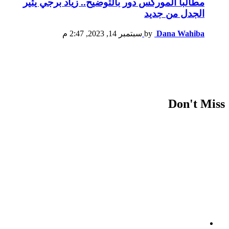
مطالباً الموركس دور بالتوضيح.. زياد برجي يثير
الجدل من جديد
Dana Wahiba
by
سبتمبر 14, 2023, 2:47 م
Don't Miss