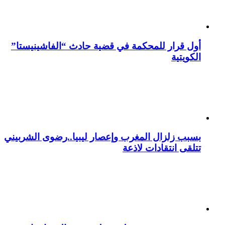
أول قرار للمحكمة في قضية حادث “الفاشينيستا”
الكويتية
بسبب زلزال المغرب وإعصار ليبيا..رضوى الشربيني
تتلقى انتقادات لاذعة