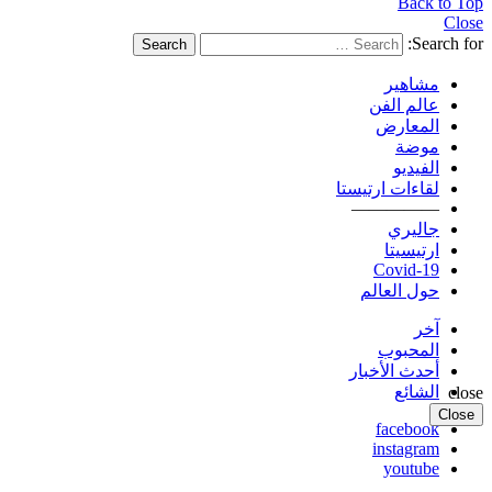
Back to Top
Close
Search for:
Search
مشاهير
عالم الفن
المعارض
موضة
الفيديو
لقاءات ارتيستا
—————
جاليري
ارتيسيتا
Covid-19
حول العالم
آخر
المحبوب
أحدث الأخبار
الشائع
close
Close
facebook
instagram
youtube