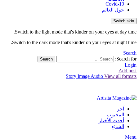
Covid-19
حول العالم
Switch skin
Switch to the light mode that's kinder on your eyes at day time.
Switch to the dark mode that's kinder on your eyes at night time.
Search
Search for:
Search
Login
Add post
Story
Image
Audio
View all formats
آخر
المحبوب
أحدث الأخبار
الشائع
Menu