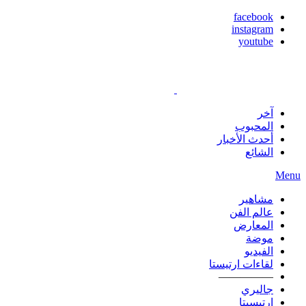
facebook
instagram
youtube
آخر
المحبوب
أحدث الأخبار
الشائع
Menu
مشاهير
عالم الفن
المعارض
موضة
الفيديو
لقاءات ارتيستا
—————
جاليري
ارتيسيتا