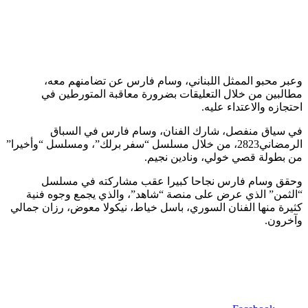
وعبر محبو الممثل اللبناني، وسام فارس عن تضامنهم معه،
مطالبين من خلال التعليقات بضرورة معاقبة المتورطين في
احتجازه والاعتداء عليه.
في سياق منفصل، شارك الفنان، وسام فارس في السباق
الرمضاني2823، من خلال مسلسل “سفر برلك”، ومسلسل “وأخيرا”
من بطولة قصي خولي، ونادين نجيم.
وحقق وسام فارس نجاحا كبيرا عقب مشاركته في مسلسل
“الثمن” الذي عرض على منصة “شاهد”، والذي يجمع وجوه فنية
كثيرة منها الفنان السوري، باسل خياط، نيكولا معوض، رزان جمالي
وآخرون.