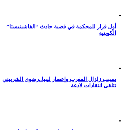
أول قرار للمحكمة في قضية حادث “الفاشينيستا”
الكويتية
بسبب زلزال المغرب وإعصار ليبيا..رضوى الشربيني
تتلقى انتقادات لاذعة