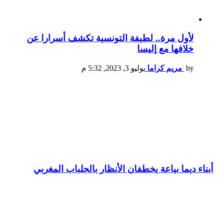
لأول مرة.. لطيفة التونسية تكشف أسرارا عن
خلافها مع إليسا
by
مريم كراما
يوليو 3, 2023, 5:32 م
أبناء ديما بياعة يخطفان الأنظار بالجلباب المغربي