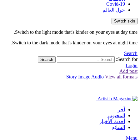
Covid-19
حول العالم
Switch skin
Switch to the light mode that's kinder on your eyes at day time.
Switch to the dark mode that's kinder on your eyes at night time.
Search
Search for:
Search
Login
Add post
Story
Image
Audio
View all formats
آخر
المحبوب
أحدث الأخبار
الشائع
Menu