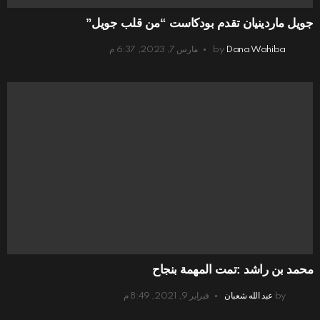
جويل ماردينيان تقدم بودكاست “من قلب جويل”
Dana Wahiba
by
مارس 7, 2023, 6:37 م
محمد بن راشد :تمت المهمة بنجاح
by
عبد الله شعبان
فبراير 9, 2021, 8:49 م