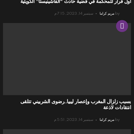
أول قرار للمحكمة في قضية حادث “الفاشينيستا” الكويتية
by
مريم كراما
سبتمبر 14, 2023, 7:15 م
بسبب زلزال المغرب وإعصار ليبيا..رضوى الشربيني تتلقى
انتقادات لاذعة
by
مريم كراما
سبتمبر 14, 2023, 5:51 م