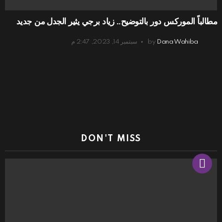
مطالباً الموركس دور بالتوضيح.. زياد برجي يثير الجدل من جديد
Dana Wahiba
by
سبتمبر 14, 2023, 2:47 م
DON'T MISS