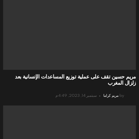
مريم حسين تقف على عملية توزيع المساعدات الإنسانية بعد
زلزال المغرب
by
مريم كراما
سبتمبر 14, 2023, 4:49 م