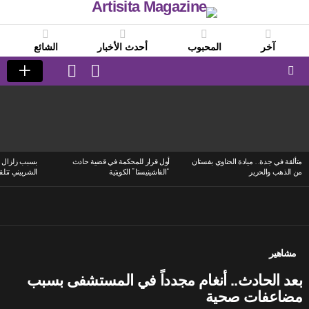
آخر
المحبوب
أحدث الأخبار
الشائع
LOGIN
SWITCH
SKIN
Menu
LATEST
STORIES
متألقة في جدة.. ميادة الحناوي بفستان
أول قرار للمحكمة في قضية حادث
بسبب زلزال ا
من الذهب والحرير
“الفاشينيستا” الكويتية
الشربيني تتلق
مشاهير
بعد الحادث.. أنغام مجدداً في المستشفى بسبب
مضاعفات صحية