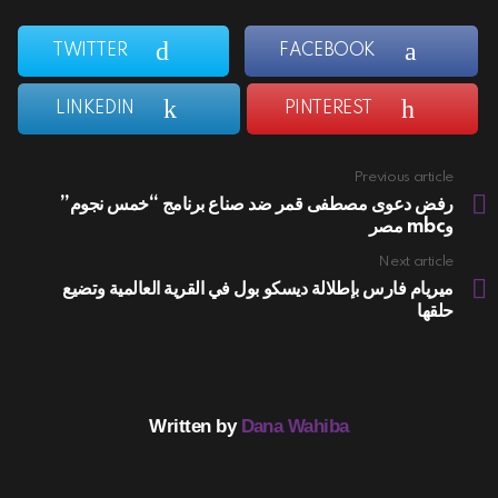
TWITTER
FACEBOOK
LINKEDIN
PINTEREST
Previous article
See
more
رفض دعوى مصطفى قمر ضد صناع برنامج “خمس نجوم”
وmbc مصر
Next article
ميريام فارس بإطلالة ديسكو بول في القرية العالمية وتضيع
حلقها
Written by
Dana Wahiba