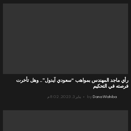
رأي ماجد المهندس بمواهب “سعودي آيدول”.. وهل تأخرت
فرصته في التحكيم
Dana Wahiba
by
يناير 3, 2023, 8:02 م