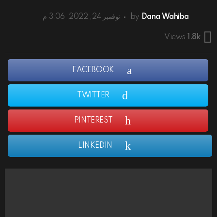
Dana Wahiba
by
نوفمبر 24, 2022, 3:06 م
Views
1.8k
FACEBOOK
TWITTER
PINTEREST
LINKEDIN