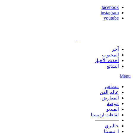
facebook
instagram
youtube
آخر
المحبوب
أحدث الأخبار
الشائع
Menu
مشاهير
عالم الفن
المعارض
موضة
الفيديو
لقاءات ارتيستا
—————
جاليري
ارتيسيتا