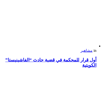
in
مشاهير
أول قرار للمحكمة في قضية حادث “الفاشينيستا”
الكويتية