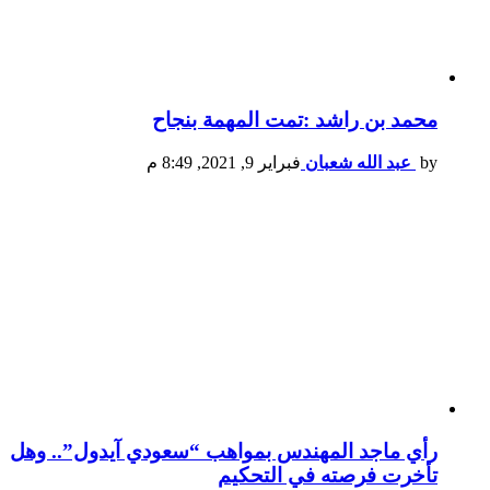
محمد بن راشد :تمت المهمة بنجاح
by
عبد الله شعبان
فبراير 9, 2021, 8:49 م
رأي ماجد المهندس بمواهب “سعودي آيدول”.. وهل
تأخرت فرصته في التحكيم