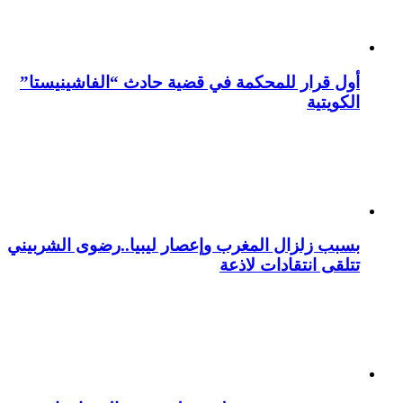
أول قرار للمحكمة في قضية حادث “الفاشينيستا”
الكويتية
بسبب زلزال المغرب وإعصار ليبيا..رضوى الشربيني
تتلقى انتقادات لاذعة