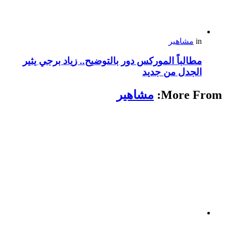
in
مشاهير
مطالباً الموركس دور بالتوضيح.. زياد برجي يثير
الجدل من جديد
More From:
مشاهير