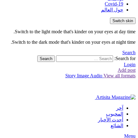
Covid-19
حول العالم
Switch skin
Switch to the light mode that's kinder on your eyes at day time.
Switch to the dark mode that's kinder on your eyes at night time.
Search
Search for:
Search
Login
Add post
Story
Image
Audio
View all formats
آخر
المحبوب
أحدث الأخبار
الشائع
Menu