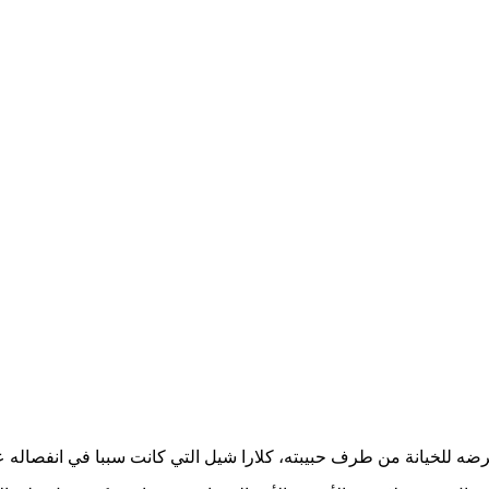
عرضه للخيانة من طرف حبيبته، كلارا شيل التي كانت سببا في انفصاله عن 