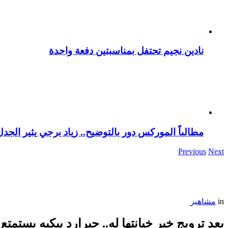
نادين نجيم تحتفل بمناسبتين دفعة واحدة
مطالباً الموركس دور بالتوضيح.. زياد برجي يثير الجد
Previous
Next
in
مشاهير
بعد ترويج خبر خيانتها له.. جيرارد بيكيه يستمتع