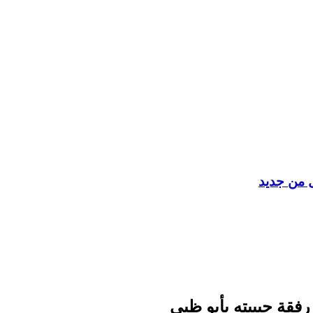
ل من جديد
 رفقة حبيبته بأبو ظبي