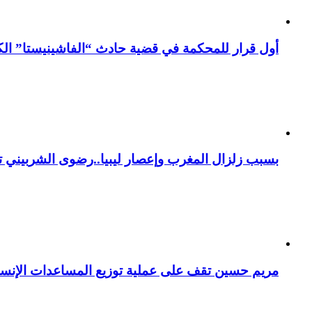
أول قرار للمحكمة في قضية حادث “الفاشينيستا” الكو
بسبب زلزال المغرب وإعصار ليبيا..رضوى الشربيني تت
مريم حسين تقف على عملية توزيع المساعدات الإنسان