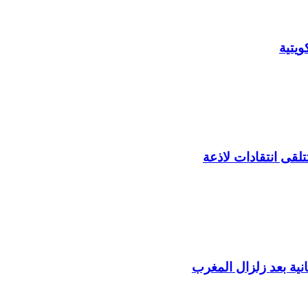
يتية
لقى انتقادات لاذعة
ية بعد زلزال المغرب