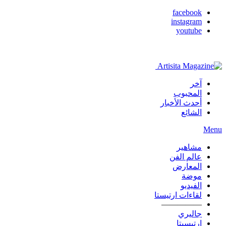
facebook
instagram
youtube
آخر
المحبوب
أحدث الأخبار
الشائع
Menu
مشاهير
عالم الفن
المعارض
موضة
الفيديو
لقاءات ارتيستا
—————
جاليري
ارتيسيتا