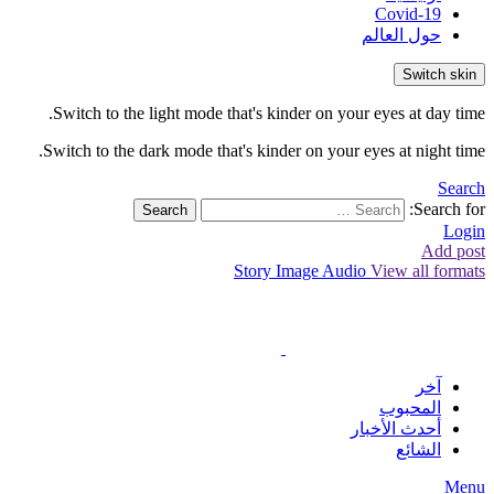
Covid-19
حول العالم
Switch skin
Switch to the light mode that's kinder on your eyes at day time.
Switch to the dark mode that's kinder on your eyes at night time.
Search
Search for:
Search
Login
Add post
Story
Image
Audio
View all formats
آخر
المحبوب
أحدث الأخبار
الشائع
Menu