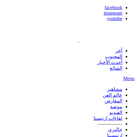
facebook
instagram
youtube
آخر
المحبوب
أحدث الأخبار
الشائع
Menu
مشاهير
عالم الفن
المعارض
موضة
الفيديو
لقاءات ارتيستا
—————
جاليري
ارتيسيتا