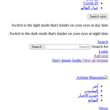
Covid-19
حول العالم
Switch skin
Switch to the light mode that's kinder on your eyes at day time.
Switch to the dark mode that's kinder on your eyes at night time.
Search
Search for:
Search
Login
Add post
Story
Image
Audio
View all formats
آخر
المحبوب
أحدث الأخبار
الشائع
Menu