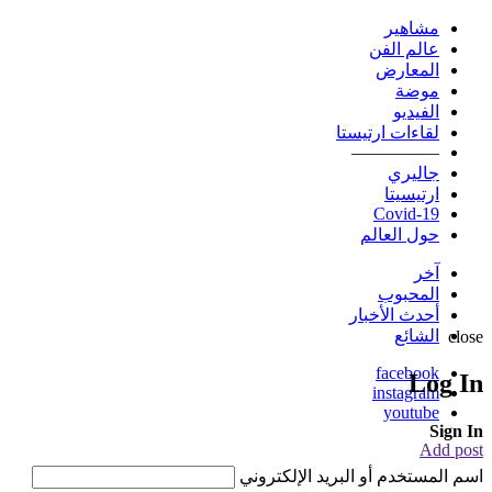
مشاهير
عالم الفن
المعارض
موضة
الفيديو
لقاءات ارتيستا
—————
جاليري
ارتيسيتا
Covid-19
حول العالم
آخر
المحبوب
أحدث الأخبار
الشائع
close
facebook
Log In
instagram
youtube
Sign In
Add post
اسم المستخدم أو البريد الإلكتروني