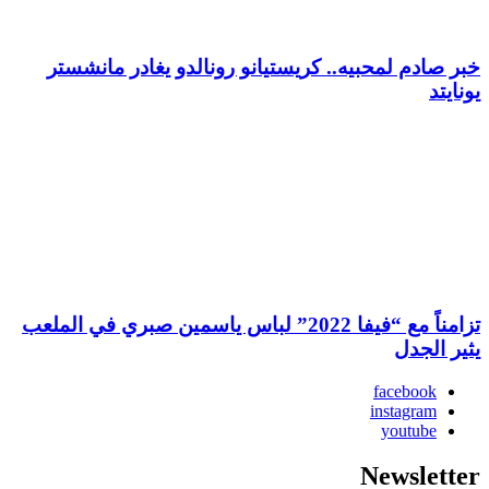
خبر صادم لمحبيه.. كريستيانو رونالدو يغادر مانشستر
يونايتد
تزامناً مع “فيفا 2022” لباس ياسمين صبري في الملعب
يثير الجدل
facebook
instagram
youtube
Newsletter