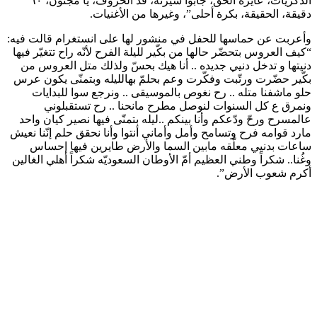
الذكريات، عايزة الحق، جابوا سيرته، قد الحروف، يا مجنون، ٦٠
دقيقة، الحقيقة، بكرة أحلى”، وغيرها من الأغنيات.
وأعربت عن حماسها للحفل في منشور لها على انستغرام قالت فيه:
“كيف العروس بتحضّر حالها من بكّير لليلة الفرح لأنّه راح تتغيّر فيها
دنيتها و تدخل دنيي جديده .. أنا هيك بحسّ ولذلك متل العروس من
بكّير حضّرت ورتّبت وفكّرت وعم بحلمّ بهالليله وبتمنّى يكون عرس
حلو ماشفنا متله .. رح نغوص بالموسيقى .. ونرجع سوا للبدايات
ونمرق ع كل السنوات لنوصل مطرح مانحنا .. رح تستقبلوني
عالمسرح ورحّ ودّعكم وأنا بينكم ..ليله بتمنّى فيها نصير كيان واحد
مارد قوامه فرح وتسامح وأمل وأماني أنتوا وأنا نحقق حلم إنّنا نعيش
ساعات بدنيي معلّقه مابين السما والأرض طايرين فيها إحساس
وغُنا.. شكراً وطني العظيم أمّ الأوطان السعوديّه شكراً أهلي الغالين
أكرم شعوب الأرض”.