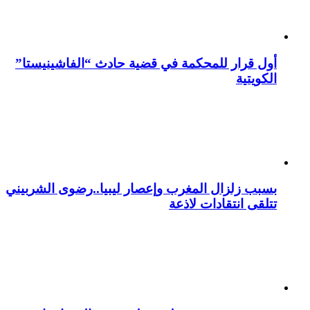
أول قرار للمحكمة في قضية حادث “الفاشينيستا”
الكويتية
بسبب زلزال المغرب وإعصار ليبيا..رضوى الشربيني
تتلقى انتقادات لاذعة