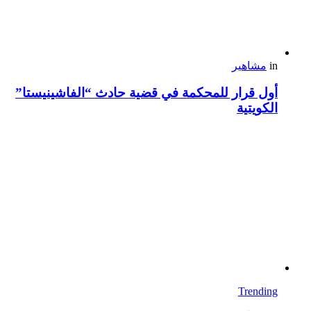
in
مشاهير
أول قرار للمحكمة في قضية حادث “الفاشينيستا”
الكويتية
Trending