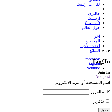
لقاءات ارتيستا
—————
جاليري
ارتيسيتا
Covid-19
حول العالم
آخر
المحبوب
أحدث الأخبار
الشائع
close
facebook
Log In
instagram
youtube
Sign In
Add post
اسم المستخدم أو البريد الإلكتروني
كلمة المرور
تذكرني