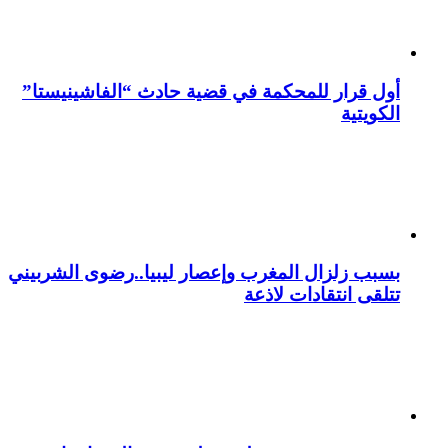
أول قرار للمحكمة في قضية حادث “الفاشينيستا”
الكويتية
بسبب زلزال المغرب وإعصار ليبيا..رضوى الشربيني
تتلقى انتقادات لاذعة