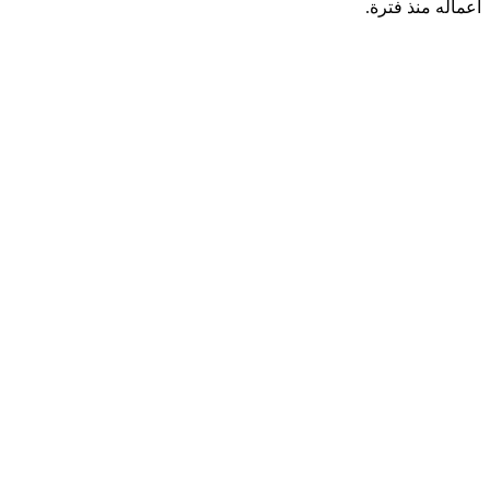
أعماله منذ فترة.