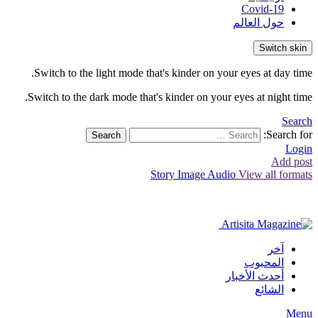
Covid-19
حول العالم
Switch skin
Switch to the light mode that's kinder on your eyes at day time.
Switch to the dark mode that's kinder on your eyes at night time.
Search
Search for:
Search
Login
Add post
Story
Image
Audio
View all formats
آخر
المحبوب
أحدث الأخبار
الشائع
Menu