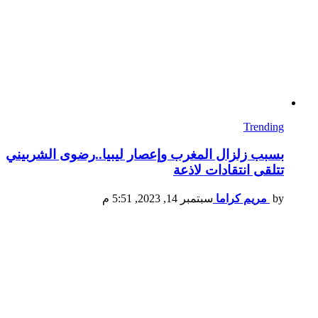
Trending
بسبب زلزال المغرب وإعصار ليبيا..رضوى الشربيني
تتلقى انتقادات لاذعة
by
مريم كراما
سبتمبر 14, 2023, 5:51 م