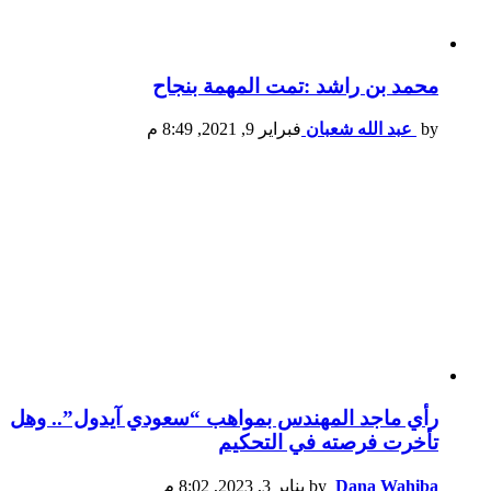
محمد بن راشد :تمت المهمة بنجاح
by
عبد الله شعبان
فبراير 9, 2021, 8:49 م
رأي ماجد المهندس بمواهب “سعودي آيدول”.. وهل
تأخرت فرصته في التحكيم
Dana Wahiba
by
يناير 3, 2023, 8:02 م