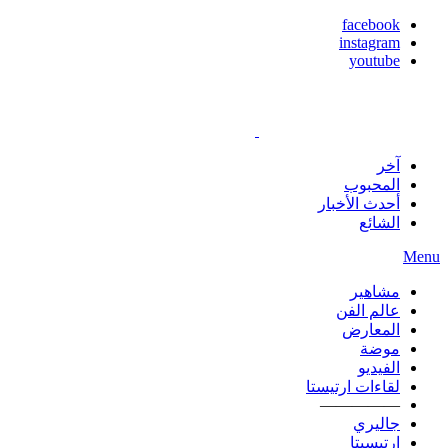
facebook
instagram
youtube
آخر
المحبوب
أحدث الأخبار
الشائع
Menu
مشاهير
عالم الفن
المعارض
موضة
الفيديو
لقاءات ارتيستا
—————
جاليري
ارتيسيتا