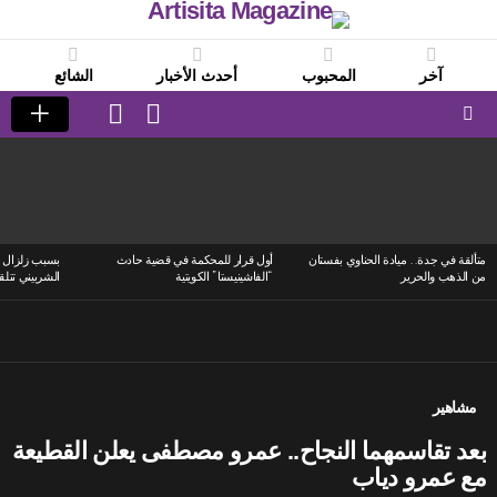
آخر
المحبوب
أحدث الأخبار
الشائع
LOGIN
SWITCH
SKIN
Menu
LATEST
STORIES
متألقة في جدة.. ميادة الحناوي بفستان
أول قرار للمحكمة في قضية حادث
بسبب زلزال ا
من الذهب والحرير
“الفاشينيستا” الكويتية
الشربيني تتلق
مشاهير
بعد تقاسمهما النجاح.. عمرو مصطفى يعلن القطيعة
مع عمرو دياب