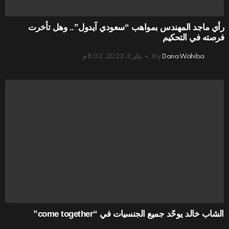
رأي ماجد المهندس بمواهب “سعودي آيدول”.. وهل تأخرت
فرصته في التحكيم
Dana Wahiba
by
يناير 3, 2023, 8:02 م
الشاب خالد يوحّد جميع الجنسيات في “come together”