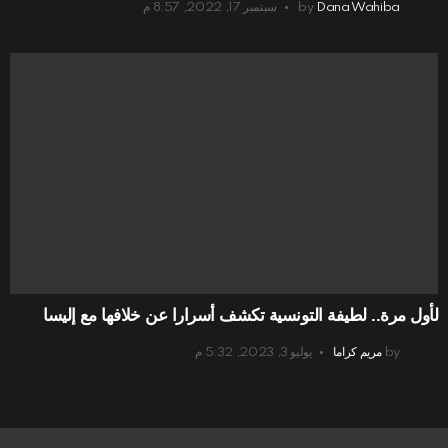
Dana Wahiba
by
سبتمبر 17, 2022, 8:57 م
لأول مرة.. لطيفة التونسية تكشف أسرارا عن خلافها مع إليسا
by
مريم كراما
يوليو 3, 2023, 5:32 م