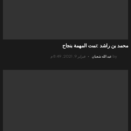
محمد بن راشد :تمت المهمة بنجاح
by
عبد الله شعبان
فبراير 9, 2021, 8:49 م