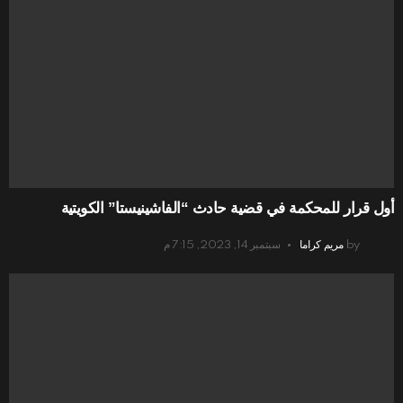
أول قرار للمحكمة في قضية حادث “الفاشينيستا” الكويتية
by
مريم كراما
سبتمبر 14, 2023, 7:15 م