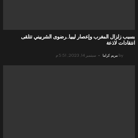
بسبب زلزال المغرب وإعصار ليبيا..رضوى الشربيني تتلقى
انتقادات لاذعة
by
مريم كراما
سبتمبر 14, 2023, 5:51 م