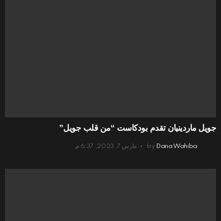
جويل ماردينيان تقدم بودكاست “من قلب جويل”
Dana Wahiba
by
مارس 7, 2023, 6:37 م