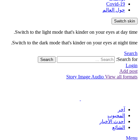
Covid-19
حول العالم
Switch skin
Switch to the light mode that's kinder on your eyes at day time.
Switch to the dark mode that's kinder on your eyes at night time.
Search
Search for:
Search
Login
Add post
Story
Image
Audio
View all formats
آخر
المحبوب
أحدث الأخبار
الشائع
Menu