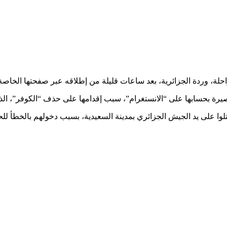
لة، وردة الجزائرية، بعد ساعات قليلة من إطلاقه عبر صفحتها الخاصة 
 بحسابها على “الانستغرام”، سبب إقدامها على حذف “الكوفر”، الذي 
وا على يد الجيش الجزائري بمدينة السعيدية، بسبب دخولهم بالخطأ للح