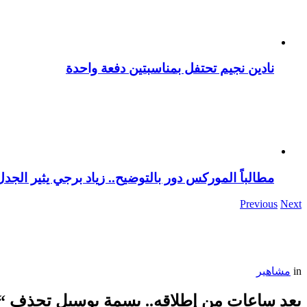
نادين نجيم تحتفل بمناسبتين دفعة واحدة
مطالباً الموركس دور بالتوضيح.. زياد برجي يثير الجد
Previous
Next
in
مشاهير
بعد ساعات من إطلاقه.. بسمة بوسيل تحذف “ك