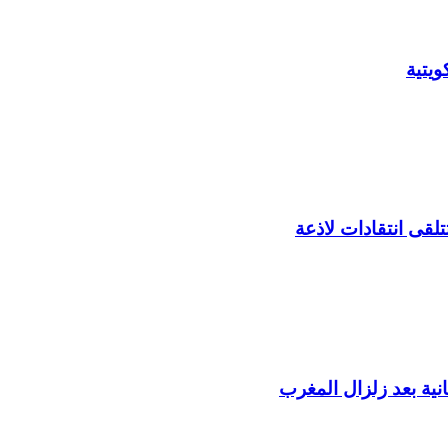
يتية
لقى انتقادات لاذعة
ية بعد زلزال المغرب