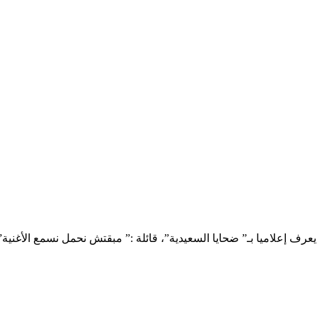
ف إعلاميا بـ” ضحايا السعيدية”، قائلة :” مبقتش نحمل نسمع الأغنية”