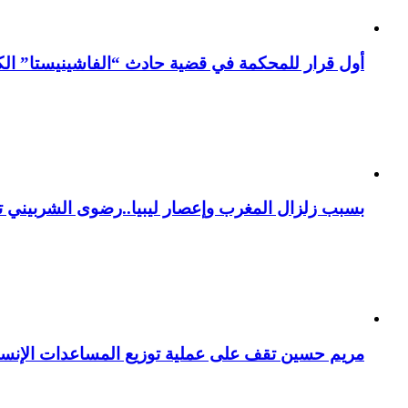
أول قرار للمحكمة في قضية حادث “الفاشينيستا” الكو
بسبب زلزال المغرب وإعصار ليبيا..رضوى الشربيني تت
مريم حسين تقف على عملية توزيع المساعدات الإنسان