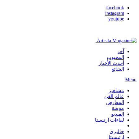
facebook
instagram
youtube
آخر
المحبوب
أحدث الأخبار
الشائع
Menu
مشاهير
عالم الفن
المعارض
موضة
الفيديو
لقاءات ارتيستا
—————
جاليري
ارتيسيتا