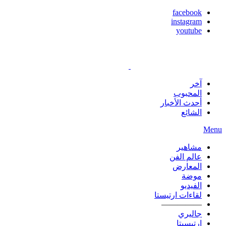
facebook
instagram
youtube
آخر
المحبوب
أحدث الأخبار
الشائع
Menu
مشاهير
عالم الفن
المعارض
موضة
الفيديو
لقاءات ارتيستا
—————
جاليري
ارتيسيتا