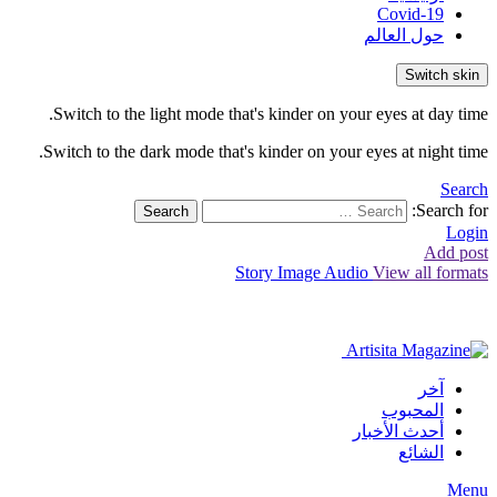
Covid-19
حول العالم
Switch skin
Switch to the light mode that's kinder on your eyes at day time.
Switch to the dark mode that's kinder on your eyes at night time.
Search
Search for:
Search
Login
Add post
Story
Image
Audio
View all formats
آخر
المحبوب
أحدث الأخبار
الشائع
Menu