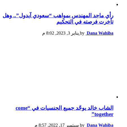
رأي ماجد المهندس بمواهب “سعودي آيدول”.. وهل
تأخرت فرصته في التحكيم
Dana Wahiba
by
يناير 3, 2023, 8:02 م
الشاب خالد يوحّد جميع الجنسيات في “come
together”
Dana Wahiba
by
سبتمبر 17, 2022, 8:57 م