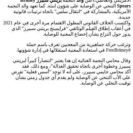
الأمريكي والعالمي،أعلن
والد
النجمة
بريتني سبيرز
Britney
Spears
التنحي عن الوصاية على شؤون ابنته. كما تعهد والد النجمة
الأمريكية، بالمشاركة في “انتقال سلس” باتجاه ترتيبات قانونية
جديدة.
واكتسب الخلاف القانوني المطول الاهتمام مرة أخرى في عام 2021
في أعقاب إطلاق الفيلم الوثائقي “فرايمينج بريتني سبيرز” الذي
يدور حول النزاع بشأن إخضاع المغنية للوصاية.
وترغب حركة جماهيرية من المعجبين تعرف باسم حملة
#FreeBritney في استعادة المغنية استقلالها في إدارة شؤونها.
وقال محامي النجمة الغنائية إن هذا يعتبر “انتصاراً كبيراً لبريتني
سبيرز وخطوة أخرى باتجاه تحقيق العدالة”، ومع ذلك، فقد
أكد محامي جايمي سبيرز، على أنه لا توجد “أسس فعلية” تفرض
على الأب التنحي عن الوصاية ولم يقدم أي جدول زمني بشأن
توقيت التخلي عن الوصاية.