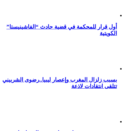
أول قرار للمحكمة في قضية حادث “الفاشينيستا”
الكويتية
بسبب زلزال المغرب وإعصار ليبيا..رضوى الشربيني
تتلقى انتقادات لاذعة