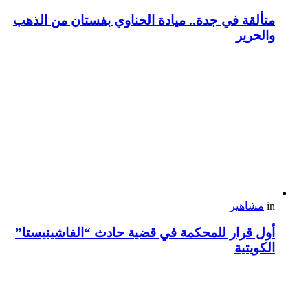
متألقة في جدة.. ميادة الحناوي بفستان من الذهب
والحرير
in
مشاهير
أول قرار للمحكمة في قضية حادث “الفاشينيستا”
الكويتية