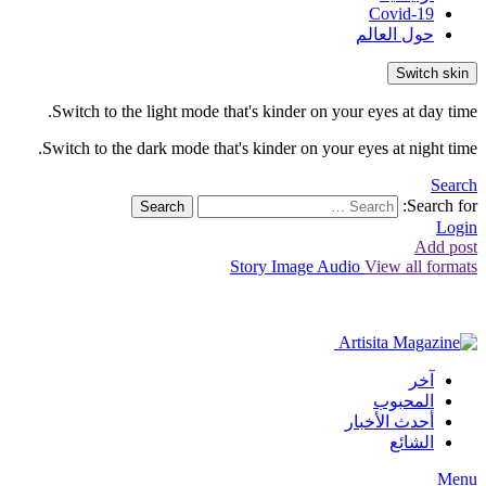
Covid-19
حول العالم
Switch skin
Switch to the light mode that's kinder on your eyes at day time.
Switch to the dark mode that's kinder on your eyes at night time.
Search
Search for:
Search
Login
Add post
Story
Image
Audio
View all formats
آخر
المحبوب
أحدث الأخبار
الشائع
Menu