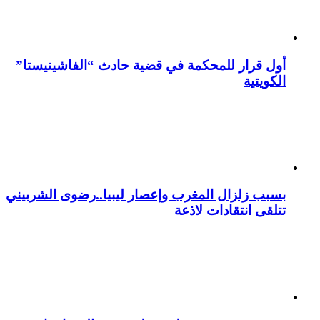
أول قرار للمحكمة في قضية حادث “الفاشينيستا”
الكويتية
بسبب زلزال المغرب وإعصار ليبيا..رضوى الشربيني
تتلقى انتقادات لاذعة