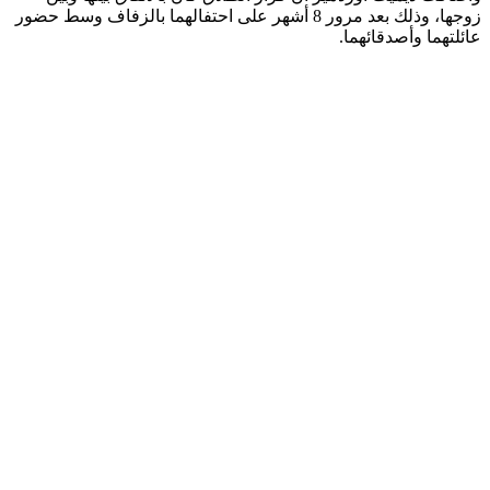
زوجها، وذلك بعد مرور 8 أشهر على احتفالهما بالزفاف وسط حضور
عائلتهما وأصدقائهما.