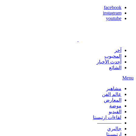
facebook
instagram
youtube
آخر
المحبوب
أحدث الأخبار
الشائع
Menu
مشاهير
عالم الفن
المعارض
موضة
الفيديو
لقاءات ارتيستا
—————
جاليري
ارتيسيتا