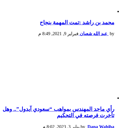
محمد بن راشد :تمت المهمة بنجاح
by
عبد الله شعبان
فبراير 9, 2021, 8:49 م
رأي ماجد المهندس بمواهب “سعودي آيدول”.. وهل
تأخرت فرصته في التحكيم
Dana Wahiba
by
يناير 3, 2023, 8:02 م