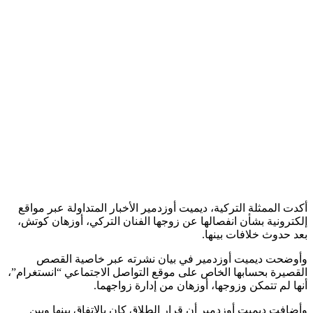
أكدت الممثلة التركية، ديميت أوزدمير الأخبار المتداولة عبر مواقع
إلكترونية بشأن انفصالها عن زوجها الفنان التركي، أوزهان كوتش،
بعد حدوث خلافات بينها.
وأوضحت ديميت أوزدمير في بيان نشرته عبر خاصية القصص
القصيرة بحسابها الخاص على موقع التواصل الاجتماعي “انستغرام”،
أنها لم تتمكن وزوجها، أوزهان من إدارة زواجهما.
وأضافت ديميت أوزدمير أن قرار الطلاق كان بالاتفاق بينها وبين