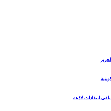
لحرير
يتية
لقى انتقادات لاذعة