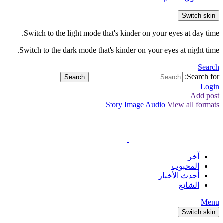
Switch skin
Switch to the light mode that's kinder on your eyes at day time.
Switch to the dark mode that's kinder on your eyes at night time.
Search
Search for:
Search
Login
Add post
Story
Image
Audio
View all formats
آخر
المحبوب
أحدث الأخبار
الشائع
Menu
Switch skin