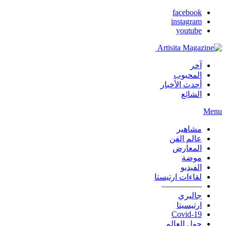
facebook
instagram
youtube
آخر
المحبوب
أحدث الأخبار
الشائع
Menu
مشاهير
عالم الفن
المعارض
موضة
الفيديو
لقاءات ارتيستا
—————
جاليري
ارتيسيتا
Covid-19
حول العالم