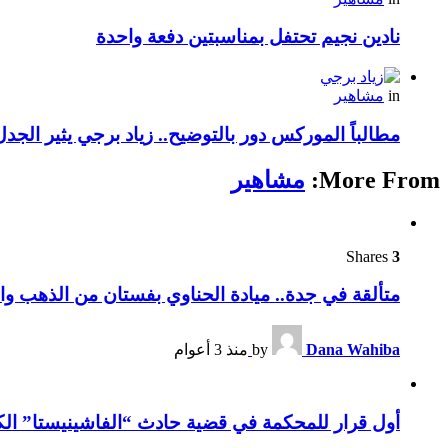
نادين نجيم تحتفل بمناسبتين دفعة واحدة
in
مشاهير
مطالباً الموركس دور بالتوضيح.. زياد برجي يثير الجد
More From:
مشاهير
Shares
3
متألقة في جدة.. ميادة الحناوي بفستان من الذهب وا
Dana Wahiba
by
منذ 3 أعوام
أول قرار للمحكمة في قضية حادث “الفاشينيستا” الكو