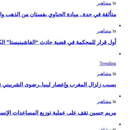
in
مشاهير
متألقة في جدة.. ميادة الحناوي بفستان من الذهب وا
in
مشاهير
أول قرار للمحكمة في قضية حادث “الفاشينيستا” الكو
Trending
in
مشاهير
بسبب زلزال المغرب وإعصار ليبيا..رضوى الشربيني تت
in
مشاهير
مريم حسين تقف على عملية توزيع المساعدات الإنسان
in
مشاهير