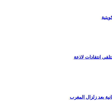
يتية
لقى انتقادات لاذعة
ية بعد زلزال المغرب