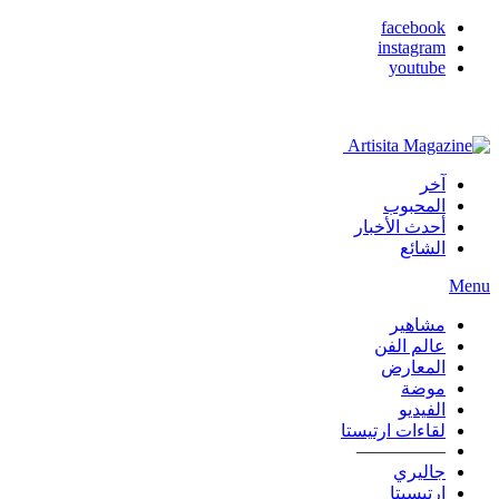
facebook
instagram
youtube
آخر
المحبوب
أحدث الأخبار
الشائع
Menu
مشاهير
عالم الفن
المعارض
موضة
الفيديو
لقاءات ارتيستا
—————
جاليري
ارتيسيتا