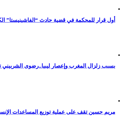
أول قرار للمحكمة في قضية حادث “الفاشينيستا” الكو
بسبب زلزال المغرب وإعصار ليبيا..رضوى الشربيني تت
مريم حسين تقف على عملية توزيع المساعدات الإنسان