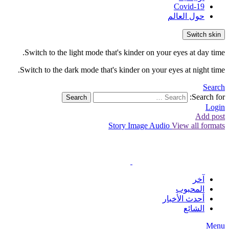
Covid-19
حول العالم
Switch skin
Switch to the light mode that's kinder on your eyes at day time.
Switch to the dark mode that's kinder on your eyes at night time.
Search
Search for:
Search
Login
Add post
Story
Image
Audio
View all formats
آخر
المحبوب
أحدث الأخبار
الشائع
Menu