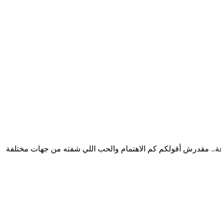
ؤاد: “أنا في دولة الإمارات العربية الشقيقة لمدة كام يوم، أصيبت بدور برد شديد جدا من بتوع زمان افقدني الوعي لمدة 24 ساعة.. مقدرش أقولكم كم الاهتمام والحب اللي شفته من جهات مختلفة