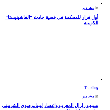
in
مشاهير
أول قرار للمحكمة في قضية حادث “الفاشينيستا”
الكويتية
Trending
in
مشاهير
بسبب زلزال المغرب وإعصار ليبيا..رضوى الشربيني