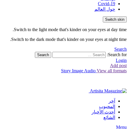
Covid-19
حول العالم
Switch skin
Switch to the light mode that's kinder on your eyes at day time.
Switch to the dark mode that's kinder on your eyes at night time.
Search
Search for:
Search
Login
Add post
Story
Image
Audio
View all formats
آخر
المحبوب
أحدث الأخبار
الشائع
Menu