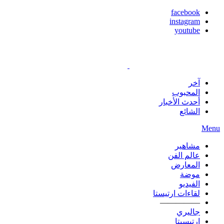
facebook
instagram
youtube
آخر
المحبوب
أحدث الأخبار
الشائع
Menu
مشاهير
عالم الفن
المعارض
موضة
الفيديو
لقاءات ارتيستا
—————
جاليري
ارتيسيتا