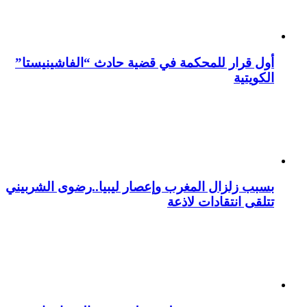
أول قرار للمحكمة في قضية حادث “الفاشينيستا”
الكويتية
بسبب زلزال المغرب وإعصار ليبيا..رضوى الشربيني
تتلقى انتقادات لاذعة