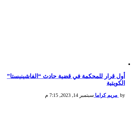
أول قرار للمحكمة في قضية حادث “الفاشينيستا”
الكويتية
by
مريم كراما
سبتمبر 14, 2023, 7:15 م