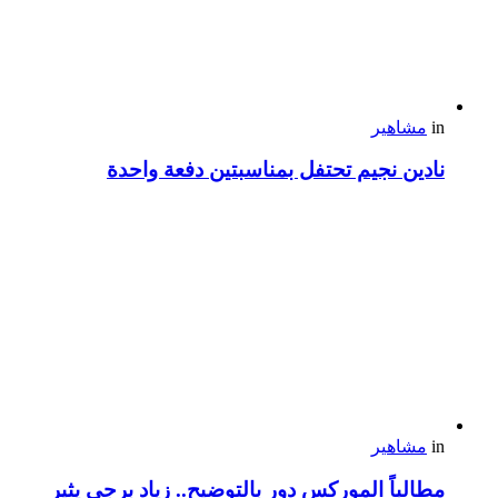
in
مشاهير
نادين نجيم تحتفل بمناسبتين دفعة واحدة
in
مشاهير
مطالباً الموركس دور بالتوضيح.. زياد برجي يثير