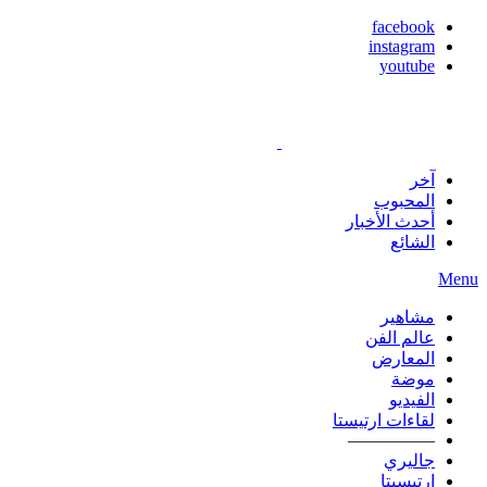
facebook
instagram
youtube
آخر
المحبوب
أحدث الأخبار
الشائع
Menu
مشاهير
عالم الفن
المعارض
موضة
الفيديو
لقاءات ارتيستا
—————
جاليري
ارتيسيتا