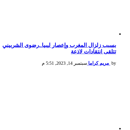
بسبب زلزال المغرب وإعصار ليبيا..رضوى الشربيني
تتلقى انتقادات لاذعة
by
مريم كراما
سبتمبر 14, 2023, 5:51 م