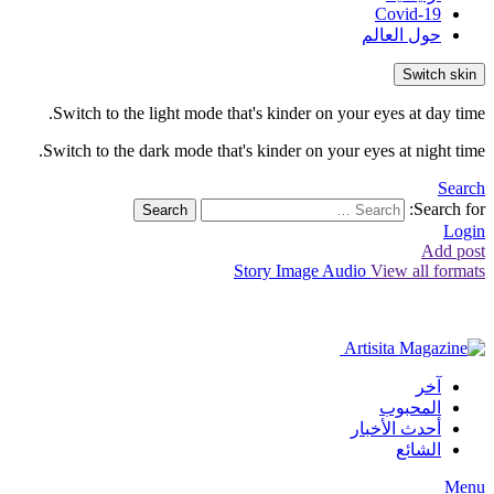
Covid-19
حول العالم
Switch skin
Switch to the light mode that's kinder on your eyes at day time.
Switch to the dark mode that's kinder on your eyes at night time.
Search
Search for:
Search
Login
Add post
Story
Image
Audio
View all formats
آخر
المحبوب
أحدث الأخبار
الشائع
Menu