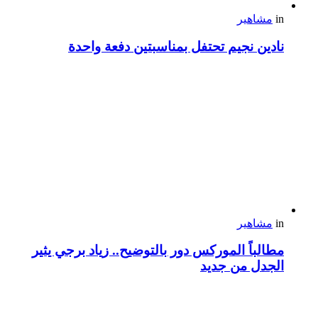
in
مشاهير
نادين نجيم تحتفل بمناسبتين دفعة واحدة
in
مشاهير
مطالباً الموركس دور بالتوضيح.. زياد برجي يثير
الجدل من جديد