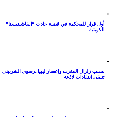
أول قرار للمحكمة في قضية حادث “الفاشينيستا”
الكويتية
بسبب زلزال المغرب وإعصار ليبيا..رضوى الشربيني
تتلقى انتقادات لاذعة