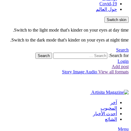
Covid-19
حول العالم
Switch skin
Switch to the light mode that's kinder on your eyes at day time.
Switch to the dark mode that's kinder on your eyes at night time.
Search
Search for:
Search
Login
Add post
Story
Image
Audio
View all formats
آخر
المحبوب
أحدث الأخبار
الشائع
Menu