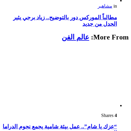
in
مشاهير
مطالباً الموركس دور بالتوضيح.. زياد برجي يثير
الجدل من جديد
More From:
عالم الفن
Shares
4
“عزك يا شام”.. عمل بيئة شامية يجمع نجوم الدراما