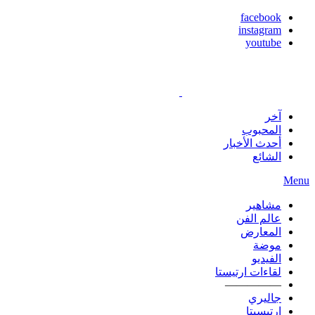
facebook
instagram
youtube
آخر
المحبوب
أحدث الأخبار
الشائع
Menu
مشاهير
عالم الفن
المعارض
موضة
الفيديو
لقاءات ارتيستا
—————
جاليري
ارتيسيتا