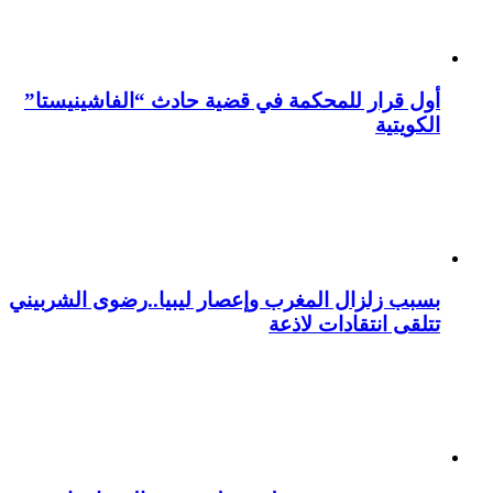
أول قرار للمحكمة في قضية حادث “الفاشينيستا”
الكويتية
بسبب زلزال المغرب وإعصار ليبيا..رضوى الشربيني
تتلقى انتقادات لاذعة