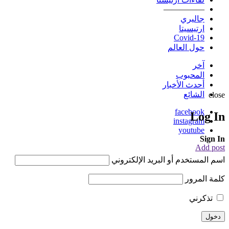
—————
جاليري
ارتيسيتا
Covid-19
حول العالم
آخر
المحبوب
أحدث الأخبار
الشائع
close
facebook
Log In
instagram
youtube
Sign In
Add post
اسم المستخدم أو البريد الإلكتروني
كلمة المرور
تذكرني