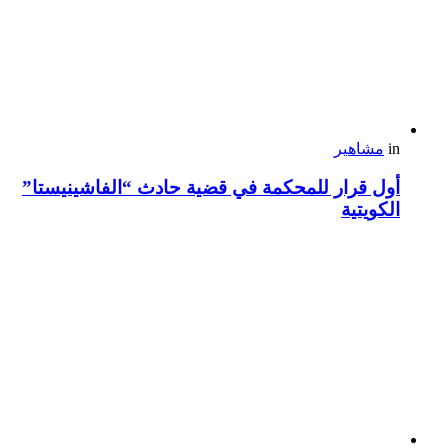
in
مشاهير
أول قرار للمحكمة في قضية حادث “الفاشينيستا”
الكويتية