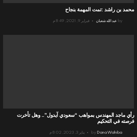
محمد بن راشد :تمت المهمة بنجاح
by
عبد الله شعبان
فبراير 9, 2021, 8:49 م
رأي ماجد المهندس بمواهب “سعودي آيدول”.. وهل تأخرت
فرصته في التحكيم
Dana Wahiba
by
يناير 3, 2023, 8:02 م