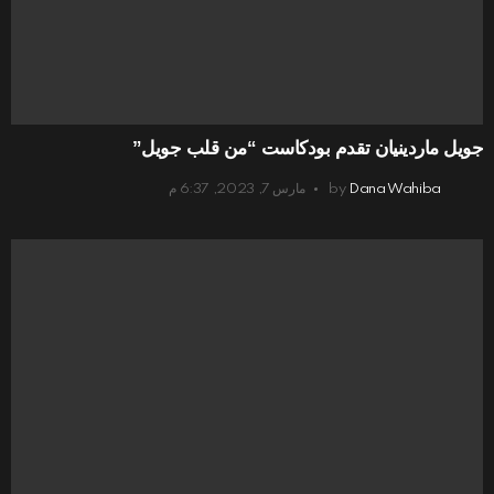
جويل ماردينيان تقدم بودكاست “من قلب جويل”
Dana Wahiba
by
مارس 7, 2023, 6:37 م