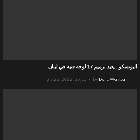
اليونسكو.. يعيد ترميم 17 لوحة فنية في لبنان
Dana Wahiba
by
يناير 25, 2022, 5:22 م