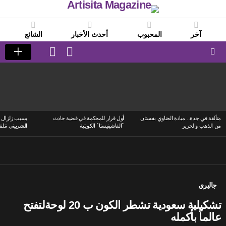
آخر
المحبوب
أحدث الأخبار
الشائع
LOGIN
SWITCH
SKIN
Menu
LATEST
STORIES
متألقة في جدة.. ميادة الحناوي بفستان
أول قرار للمحكمة في قضية حادث
بسبب زلزال ا
من الذهب والحرير
“الفاشينيستا” الكويتية
الشربيني تتلق
جاليري
تشكيلية سعودية تشطر الكون ب 20 لوحةلتفتح
عالماً بأكمله