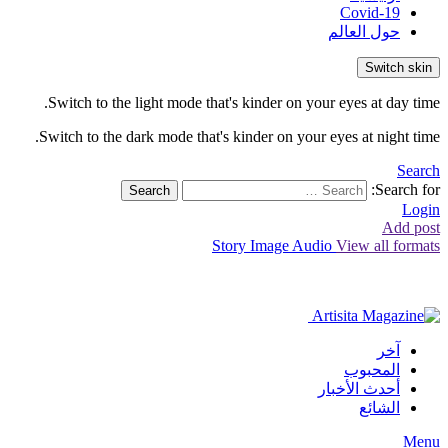
Covid-19
حول العالم
Switch skin
Switch to the light mode that's kinder on your eyes at day time.
Switch to the dark mode that's kinder on your eyes at night time.
Search
Search for:
Search
Login
Add post
Story
Image
Audio
View all formats
آخر
المحبوب
أحدث الأخبار
الشائع
Menu