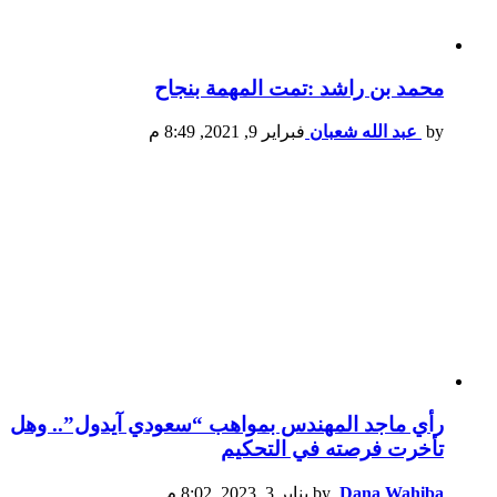
محمد بن راشد :تمت المهمة بنجاح
by
عبد الله شعبان
فبراير 9, 2021, 8:49 م
رأي ماجد المهندس بمواهب “سعودي آيدول”.. وهل
تأخرت فرصته في التحكيم
Dana Wahiba
by
يناير 3, 2023, 8:02 م