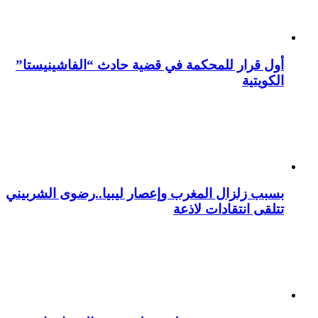
أول قرار للمحكمة في قضية حادث “الفاشينيستا”
الكويتية
بسبب زلزال المغرب وإعصار ليبيا..رضوى الشربيني
تتلقى انتقادات لاذعة