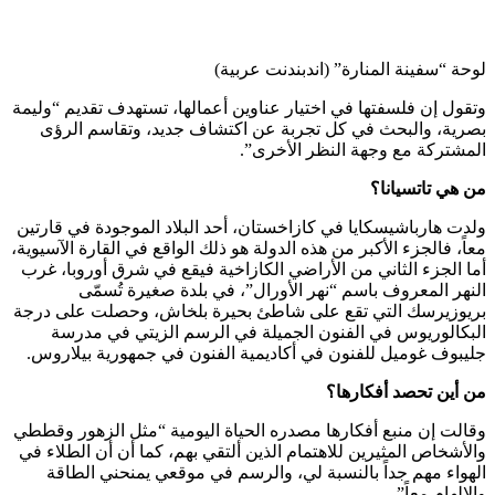
لوحة “سفينة المنارة” (اندبندنت عربية)
وتقول إن فلسفتها في اختيار عناوين أعمالها، تستهدف تقديم “وليمة
بصرية، والبحث في كل تجربة عن اكتشاف جديد، وتقاسم الرؤى
المشتركة مع وجهة النظر الأخرى”.
من هي تاتسيانا؟
ولدت هارباشيسكايا في كازاخستان، أحد البلاد الموجودة في قارتين
معاً، فالجزء الأكبر من هذه الدولة هو ذلك الواقع في القارة الآسيوية،
أما الجزء الثاني من الأراضي الكازاخية فيقع في شرق أوروبا، غرب
النهر المعروف باسم “نهر الأورال”، في بلدة صغيرة تُسمّى
بريوزيرسك التي تقع على شاطئ بحيرة بلخاش، وحصلت على درجة
البكالوريوس في الفنون الجميلة في الرسم الزيتي في مدرسة
جليبوف غوميل للفنون في أكاديمية الفنون في جمهورية بيلاروس.
من أين تحصد أفكارها؟
وقالت إن منبع أفكارها مصدره الحياة اليومية “مثل الزهور وقططي
والأشخاص المثيرين للاهتمام الذين ألتقي بهم، كما أن أن الطلاء في
الهواء مهم جداً بالنسبة لي، والرسم في موقعي يمنحني الطاقة
والإلهام معاً”.