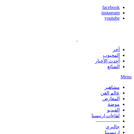
facebook
instagram
youtube
آخر
المحبوب
أحدث الأخبار
الشائع
Menu
مشاهير
عالم الفن
المعارض
موضة
الفيديو
لقاءات ارتيستا
—————
جاليري
ارتيسيتا