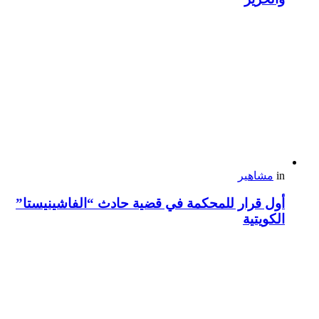
in
مشاهير
أول قرار للمحكمة في قضية حادث “الفاشينيستا”
الكويتية