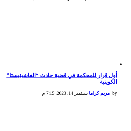
أول قرار للمحكمة في قضية حادث “الفاشينيستا”
الكويتية
by
مريم كراما
سبتمبر 14, 2023, 7:15 م