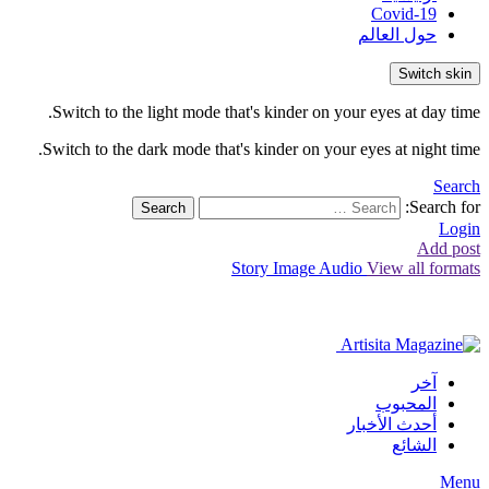
Covid-19
حول العالم
Switch skin
Switch to the light mode that's kinder on your eyes at day time.
Switch to the dark mode that's kinder on your eyes at night time.
Search
Search for:
Search
Login
Add post
Story
Image
Audio
View all formats
آخر
المحبوب
أحدث الأخبار
الشائع
Menu