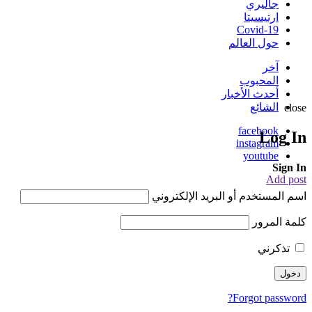
جاليري
ارتيسيتا
Covid-19
حول العالم
آخر
المحبوب
أحدث الأخبار
الشائع
close
facebook
Log In
instagram
youtube
Sign In
Add post
اسم المستخدم أو البريد الإلكتروني
كلمة المرور
تذكرني
Forgot password?