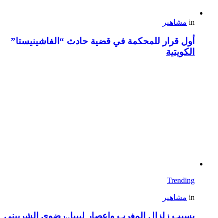
in
مشاهير
أول قرار للمحكمة في قضية حادث “الفاشينيستا”
الكويتية
Trending
in
مشاهير
بسبب زلزال المغرب وإعصار ليبيا..رضوى الشربيني