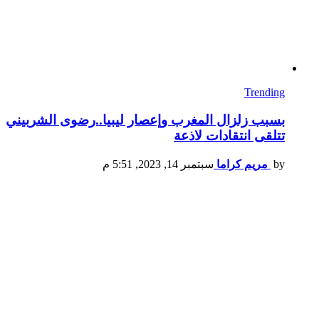
Trending
بسبب زلزال المغرب وإعصار ليبيا..رضوى الشربيني
تتلقى انتقادات لاذعة
by
مريم كراما
سبتمبر 14, 2023, 5:51 م