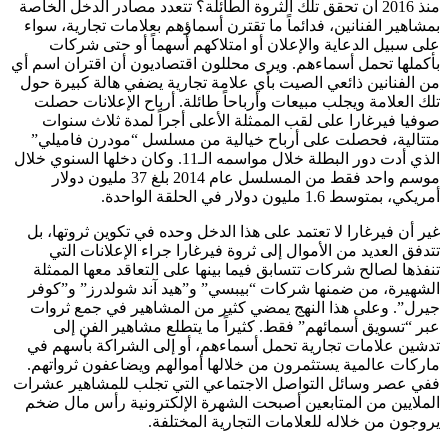
منذ 2016 أن تحقق تلك الثروة الطائلة؟ تتعدد مصادر الدخل الخاصة
بمشاهير الفنانين، فدائماً ما تقترن أسماؤهم بعلامات تجارية، سواء
على سبيل الدعاية والإعلان أو امتلاكهم أسهماً أو حتى شركات
بأكملها تحمل أسماءهم. ويرى محللون اقتصاديون أن اقتران اسم أي
من الفنانين ذائعي الصيت بأي علامة تجارية يضفي هالة كبيرة حول
تلك العلامة ويجلب مبيعات وأرباحاً طائلة. أرباح الإعلانات حصلت
صوفيا فيرغارا على لقب الممثلة الأعلى أجراً لمدة ثلاث سنوات
متتالية، فحصلت على أرباح خيالية من مسلسل “مودرن فاميلي”
الذي أدت دور البطلة خلال مواسمه الـ11. وكان دخلها السنوي خلال
موسم واحد فقط من المسلسل عام 2014 بلغ 37 مليون دولار
أمريكي، بمتوسط 1.6 مليون دولار في الحلقة الواحدة.
غير أن فيرغارا لا تعتمد على هذا الدخل وحده في تكوين ثروتها، بل
تتدفق العديد من الأموال إلى ثروة فيرغارا جراء الإعلانات التي
تنفذها لصالح شركات تتسابق فيما بينها على التعاقد معها الممثلة
الشهيرة، من ضمنها شركات “بيبسي” و”هيد آند شولدرز” و”كوفر
جيرل”. وعلى هذا النهج يمضي كثير من المشاهير في جمع ثروات
عبر “تسويق أسمائهم” فقط. كثيراً ما يتطلع مشاهير الفن إلى
تدشين علامات تجارية تحمل أسماءهم، أو إلى الشراكة بأسهم في
ماركات عالمية يستثمرون من خلالها أموالهم ويضاعفون ثرواتهم.
ففي عصر وسائل التواصل الاجتماعي التي تجلب للمشاهير عشرات
الملايين من المتابعين أصبحت الشهرة الإلكترونية رأس مال ضخم
يروجون من خلاله للعلامات التجارية المختلفة.