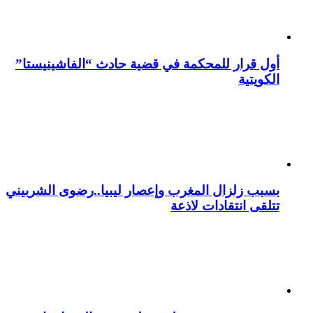
أول قرار للمحكمة في قضية حادث “الفاشينيستا”
الكويتية
بسبب زلزال المغرب وإعصار ليبيا..رضوى الشربيني
تتلقى انتقادات لاذعة