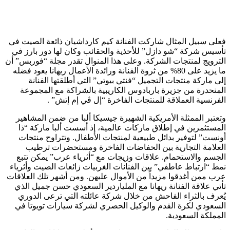
فعلى سبيل المثال شاركت الفنانة كيم كارداشيان ذائعة الصيت في
تأسيس شركة “شو دازل” للأحذية والحقائب وكان لها دور بارز في
الترويج لمنتجات الشركة. وعلى هذا المنوال تقدر مجلة “فوربس” أن
ما يزيد على 80% من ثروة الفنانة ورائدة الأعمال ريهانا يعود فضله
إلى ماركة منتجات التجميل “فنتي بيوتي” التي أطلقتها الفنانة
المنحدرة من جزيرة باربادوس الكاريبية بالشراكة مع المجموعة
الفرنسية العملاقة للمنتجات الفاخرة “إل ڤي إم إتش” .
وتعتبر الممثلة الأمريكية الشهيرة جيسيكا ألبا من ضمن المشاهير
المستثمرين في إطلاق ماركات عالمية، إذ أسست ألبا ماركة “ذا
أونست” لتوفير بدائل طبيعية لمنتجات الأطفال. وتتراوح منتجات
العلامة التجارية بين الحفاضات الفاخرة ومستحضرات ترطيب
الجسم والاستحمام. علاقات وزيجات مع “أثرياء عرب” يمكن تتبع
نمط “ارتباط عاطفي” بين الفنانات الغربيات زائعات الصيت وأثرياء
عرب ممن أغدقوا مزيداً من الأموال عليهن. ومن أشهر تلك العلاقات
تأتي علاقة الفنانة ريهانا مع الملياردير السعودي حسن جميل الذي
يُعرف بالثراء الفاحش من خلال شركة عائلته التي ترعى الدوري
السعودي لكرة القدم والوكيل الحصري لشركة سيارات تويوتا في
المملكة السعودية.