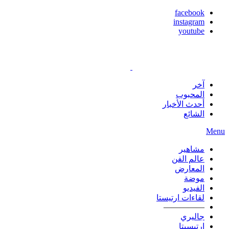
facebook
instagram
youtube
آخر
المحبوب
أحدث الأخبار
الشائع
Menu
مشاهير
عالم الفن
المعارض
موضة
الفيديو
لقاءات ارتيستا
—————
جاليري
ارتيسيتا