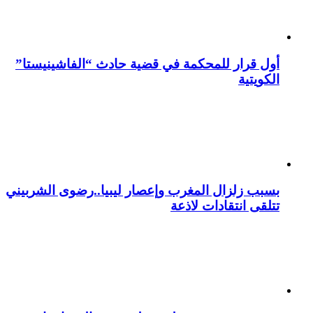
أول قرار للمحكمة في قضية حادث “الفاشينيستا”
الكويتية
بسبب زلزال المغرب وإعصار ليبيا..رضوى الشربيني
تتلقى انتقادات لاذعة