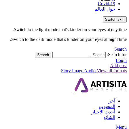
Covid-19
حول العالم
Switch skin
Switch to the light mode that's kinder on your eyes at day time.
Switch to the dark mode that's kinder on your eyes at night time.
Search
Search for:
Search
Login
Add post
Story
Image
Audio
View all formats
آخر
المحبوب
أحدث الأخبار
الشائع
Menu