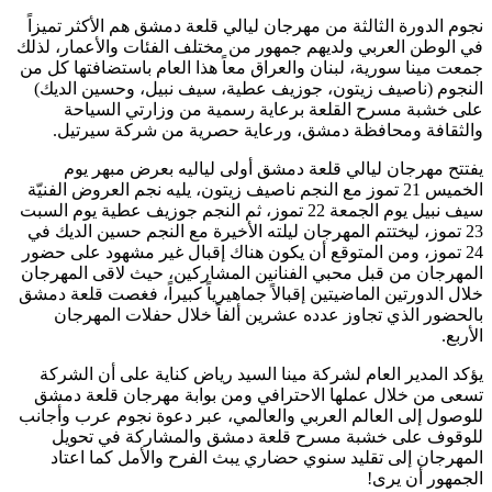
نجوم الدورة الثالثة من مهرجان ليالي قلعة دمشق هم الأكثر تميزاً
في الوطن العربي ولديهم جمهور من مختلف الفئات والأعمار، لذلك
جمعت مينا سورية، لبنان والعراق معاً هذا العام باستضافتها كل من
النجوم (ناصيف زيتون، جوزيف عطية، سيف نبيل، وحسين الديك)
على خشبة مسرح القلعة برعاية رسمية من وزارتي السياحة
والثقافة ومحافظة دمشق، ورعاية حصرية من شركة سيرتيل.
يفتتح مهرجان ليالي قلعة دمشق أولى لياليه بعرض مبهر يوم
الخميس 21 تموز مع النجم ناصيف زيتون، يليه نجم العروض الفنيّة
سيف نبيل يوم الجمعة 22 تموز، ثم النجم جوزيف عطية يوم السبت
23 تموز، ليختتم المهرجان ليلته الأخيرة مع النجم حسين الديك في
24 تموز، ومن المتوقع أن يكون هناك إقبال غير مشهود على حضور
المهرجان من قبل محبي الفنانين المشاركين، حيث لاقى المهرجان
خلال الدورتين الماضيتين إقبالاً جماهيرياً كبيراً، فغصت قلعة دمشق
بالحضور الذي تجاوز عدده عشرين ألفاً خلال حفلات المهرجان
الأربع.
يؤكد المدير العام لشركة مينا السيد رياض كناية على أن الشركة
تسعى من خلال عملها الاحترافي ومن بوابة مهرجان قلعة دمشق
للوصول إلى العالم العربي والعالمي، عبر دعوة نجوم عرب وأجانب
للوقوف على خشبة مسرح قلعة دمشق والمشاركة في تحويل
المهرجان إلى تقليد سنوي حضاري يبث الفرح والأمل كما اعتاد
الجمهور أن يرى!