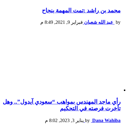
محمد بن راشد :تمت المهمة بنجاح
by
عبد الله شعبان
فبراير 9, 2021, 8:49 م
رأي ماجد المهندس بمواهب “سعودي آيدول”.. وهل
تأخرت فرصته في التحكيم
Dana Wahiba
by
يناير 3, 2023, 8:02 م