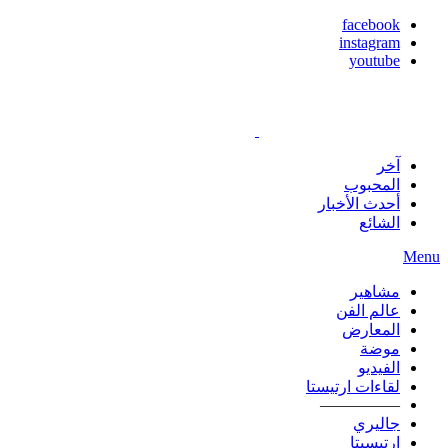
facebook
instagram
youtube
آخر
المحبوب
أحدث الأخبار
الشائع
Menu
مشاهير
عالم الفن
المعارض
موضة
الفيديو
لقاءات ارتيستا
—————
جاليري
ارتيسيتا