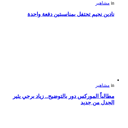
in
مشاهير
نادين نجيم تحتفل بمناسبتين دفعة واحدة
in
مشاهير
مطالباً الموركس دور بالتوضيح.. زياد برجي يثير
الجدل من جديد