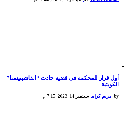
أول قرار للمحكمة في قضية حادث “الفاشينيستا”
الكويتية
by
مريم كراما
سبتمبر 14, 2023, 7:15 م