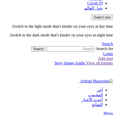
Covid-19
حول العالم
Switch skin
Switch to the light mode that's kinder on your eyes at day time.
Switch to the dark mode that's kinder on your eyes at night time.
Search
Search for:
Search
Login
Add post
Story
Image
Audio
View all formats
آخر
المحبوب
أحدث الأخبار
الشائع
Menu