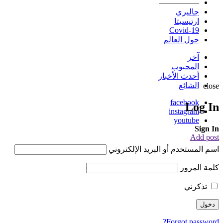
—————
جاليري
ارتيسيتا
Covid-19
حول العالم
آخر
المحبوب
أحدث الأخبار
الشائع
close
facebook
Log In
instagram
youtube
Sign In
Add post
اسم المستخدم أو البريد الإلكتروني
كلمة المرور
تذكرني
Forgot password?