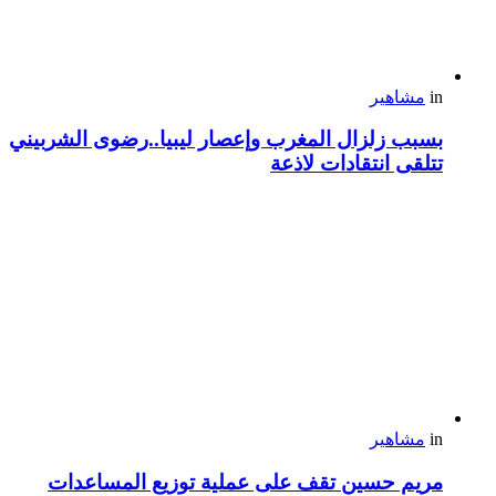
in
مشاهير
بسبب زلزال المغرب وإعصار ليبيا..رضوى الشربيني
تتلقى انتقادات لاذعة
in
مشاهير
مريم حسين تقف على عملية توزيع المساعدات