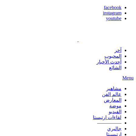
facebook
instagram
youtube
آخر
المحبوب
أحدث الأخبار
الشائع
Menu
مشاهير
عالم الفن
المعارض
موضة
الفيديو
لقاءات ارتيستا
—————
جاليري
ارتيسيتا