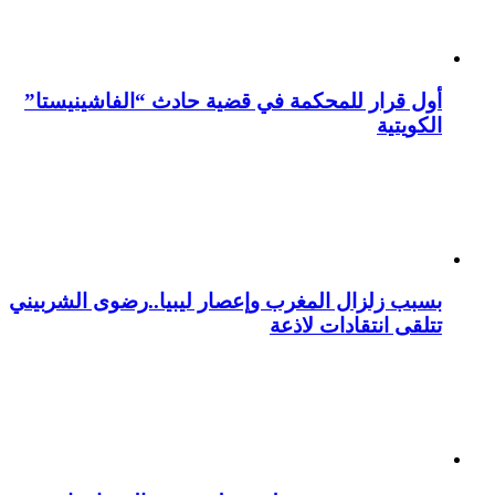
أول قرار للمحكمة في قضية حادث “الفاشينيستا”
الكويتية
بسبب زلزال المغرب وإعصار ليبيا..رضوى الشربيني
تتلقى انتقادات لاذعة