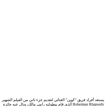
يستعد أفراد فريق “كوين” الغنائي لتقديم جزء ثاني من الفيلم الشهير
Bohemian Rhapsody الذي قام ببطولته رامي مالك، ونال عنه جائزة