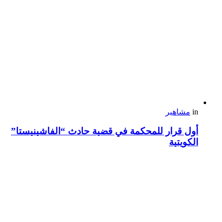
in
مشاهير
أول قرار للمحكمة في قضية حادث “الفاشينيستا”
الكويتية