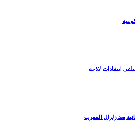
يتية
لقى انتقادات لاذعة
ية بعد زلزال المغرب