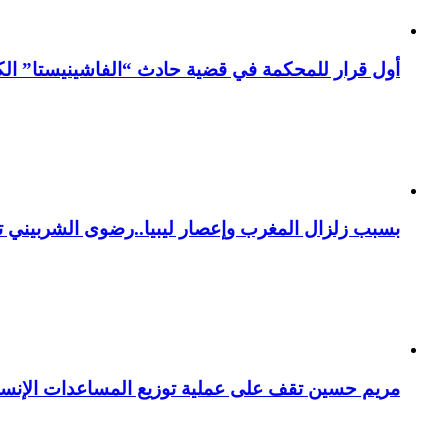
أول قرار للمحكمة في قضية حادث “الفاشينيستا” الكو
بسبب زلزال المغرب وإعصار ليبيا..رضوى الشربيني تت
مريم حسين تقف على عملية توزيع المساعدات الإنسان