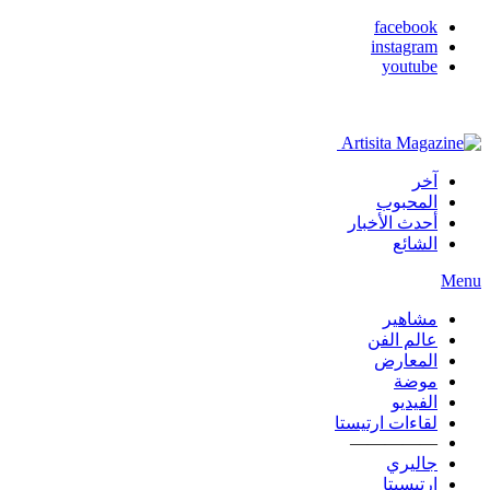
facebook
instagram
youtube
آخر
المحبوب
أحدث الأخبار
الشائع
Menu
مشاهير
عالم الفن
المعارض
موضة
الفيديو
لقاءات ارتيستا
—————
جاليري
ارتيسيتا