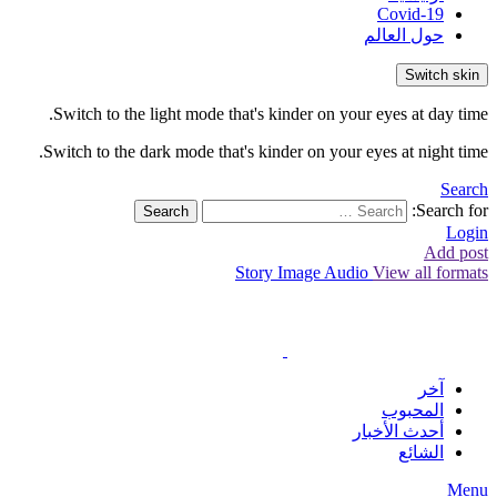
Covid-19
حول العالم
Switch skin
Switch to the light mode that's kinder on your eyes at day time.
Switch to the dark mode that's kinder on your eyes at night time.
Search
Search for:
Search
Login
Add post
Story
Image
Audio
View all formats
آخر
المحبوب
أحدث الأخبار
الشائع
Menu