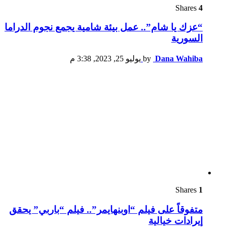
Shares
4
“عزك يا شام”.. عمل بيئة شامية يجمع نجوم الدراما
السورية
Dana Wahiba
by
يوليو 25, 2023, 3:38 م
Shares
1
متفوقاً على فيلم “اوبنهايمر”.. فيلم “باربي” يحقق
إيرادات خيالية