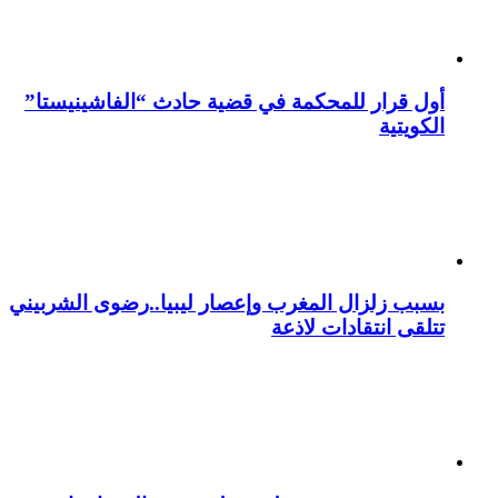
أول قرار للمحكمة في قضية حادث “الفاشينيستا”
الكويتية
بسبب زلزال المغرب وإعصار ليبيا..رضوى الشربيني
تتلقى انتقادات لاذعة