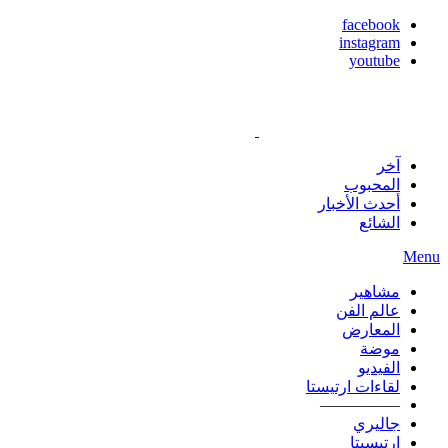
facebook
instagram
youtube
آخر
المحبوب
أحدث الأخبار
الشائع
Menu
مشاهير
عالم الفن
المعارض
موضة
الفيديو
لقاءات ارتيستا
—————
جاليري
ارتيسيتا