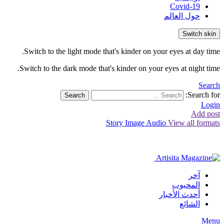
Covid-19
حول العالم
Switch skin
Switch to the light mode that's kinder on your eyes at day time.
Switch to the dark mode that's kinder on your eyes at night time.
Search
Search for:
Search
Login
Add post
Story
Image
Audio
View all formats
آخر
المحبوب
أحدث الأخبار
الشائع
Menu