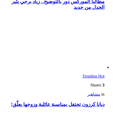
مطالباً الموركس دور بالتوضيح.. زياد برجي يثير
الجدل من جديد
Trending
Hot
Shares
3
in
مشاهير
ديانا كرزون تحتفل بمناسبة عائلية وزوجها يعلّق!