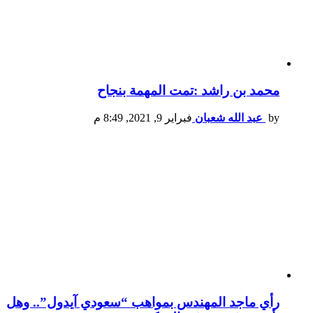
محمد بن راشد :تمت المهمة بنجاح
by
عبد الله شعبان
فبراير 9, 2021, 8:49 م
رأي ماجد المهندس بمواهب “سعودي آيدول”.. وهل