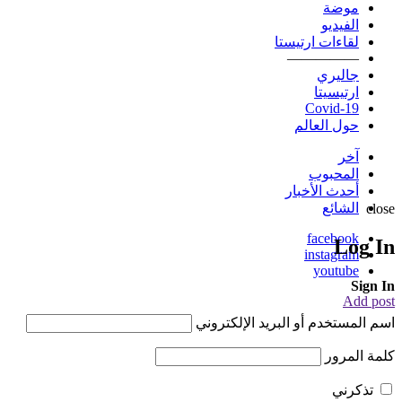
موضة
الفيديو
لقاءات ارتيستا
—————
جاليري
ارتيسيتا
Covid-19
حول العالم
آخر
المحبوب
أحدث الأخبار
الشائع
close
facebook
Log In
instagram
youtube
Sign In
Add post
اسم المستخدم أو البريد الإلكتروني
كلمة المرور
تذكرني