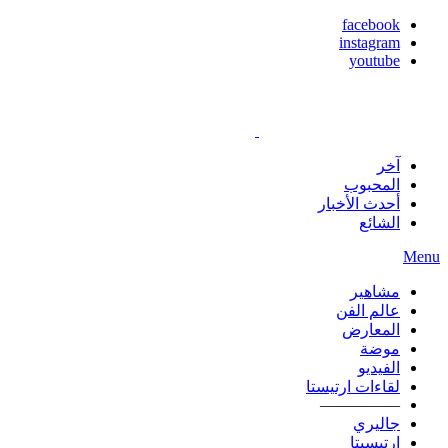
facebook
instagram
youtube
آخر
المحبوب
أحدث الأخبار
الشائع
Menu
مشاهير
عالم الفن
المعارض
موضة
الفيديو
لقاءات ارتيستا
—————
جاليري
ارتيسيتا