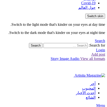
Covid-19
حول العالم
Switch skin
Switch to the light mode that's kinder on your eyes at day time.
Switch to the dark mode that's kinder on your eyes at night time.
Search
Search for:
Search
Login
Add post
Story
Image
Audio
View all formats
آخر
المحبوب
أحدث الأخبار
الشائع
Menu