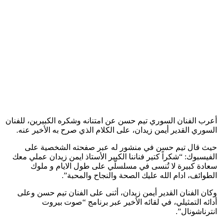
أعرب الفنان السوري تيم حسن عن امتنانه وشكره الكبيرين، للفنان
السوري القدير أيمن زيدان، على الكلام الذي صرح به الأخير عنه.
حيث قال تيم حسن في منشور له عبر صفحته الشخصية على
الفيسبوك: “شكراً كتير فناننا الكبير الأستاذ ايمن زيدان عملي معك
سعادة كبيرة لا تُنسى في مسلسلّي على طول الايام و ملوك
الطوائف، ادام الله عليك الصحة والنجاح والمحبة”.
وكان الفنان القدير أيمن زيدان، أثنى على الفنان تيم حسن وعلى
أدائه التمثيلي، في لقائه الأخير عبر برنامج “صوت بيروت
انترناشونال”.