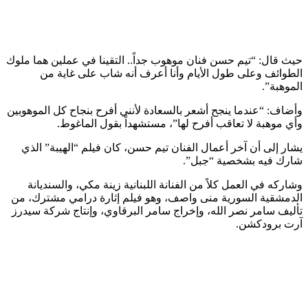
حيث قال: “تيم حسن فنان موهوب جداً.. التقينا في عملين هما ملوك
الطوائف وعلى طول الأيام وأنا أعرف أنه شاب على غاية من
الموهبة”.
وأضاف: “عندما ينجح أشعر بالسعادة لأنني أفرح بنجاح كل الموهوبين
وأي موهبة لا تعاقب أفرح لها”، مستشهداً بقول الماغوط.
يشار إلى أن آخر أعمال الفنان تيم حسن، كان فيلم “الهيبة” الذي
شارك فيه بشخصية “جبل”.
وشاركه في العمل كلاً من الفنانة اللبنانية زينة مكي، والسنديانة
الدمشقية السورية منى واصف، وهو فيلم إثارة درامي مشترك، من
تأليف سامر نصر الله، وإخراج سامر البرقاوي، وإنتاج شركة سيدرز
آرت برودكشن.