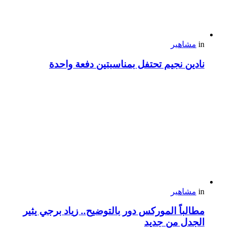
in
مشاهير
نادين نجيم تحتفل بمناسبتين دفعة واحدة
in
مشاهير
مطالباً الموركس دور بالتوضيح.. زياد برجي يثير
الجدل من جديد