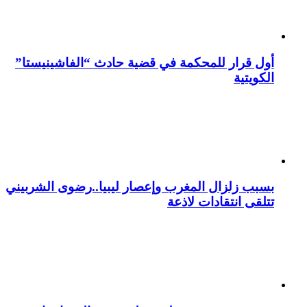
أول قرار للمحكمة في قضية حادث “الفاشينيستا”
الكويتية
بسبب زلزال المغرب وإعصار ليبيا..رضوى الشربيني
تتلقى انتقادات لاذعة