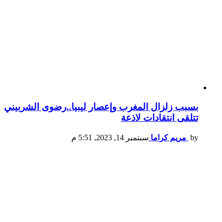
بسبب زلزال المغرب وإعصار ليبيا..رضوى الشربيني
تتلقى انتقادات لاذعة
by
مريم كراما
سبتمبر 14, 2023, 5:51 م