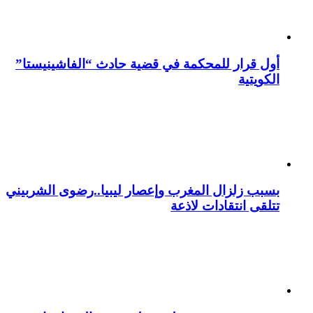
أول قرار للمحكمة في قضية حادث “الفاشينيستا”
الكويتية
بسبب زلزال المغرب وإعصار ليبيا..رضوى الشربيني
تتلقى انتقادات لاذعة