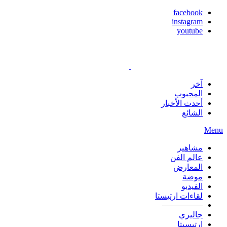
facebook
instagram
youtube
آخر
المحبوب
أحدث الأخبار
الشائع
Menu
مشاهير
عالم الفن
المعارض
موضة
الفيديو
لقاءات ارتيستا
—————
جاليري
ارتيسيتا