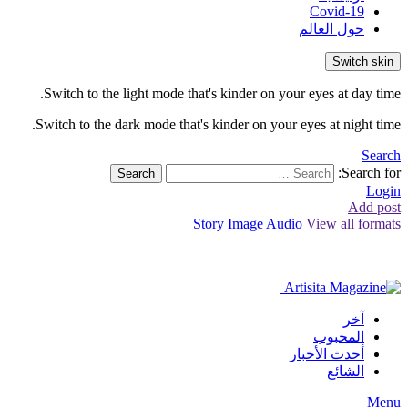
Covid-19
حول العالم
Switch skin
Switch to the light mode that's kinder on your eyes at day time.
Switch to the dark mode that's kinder on your eyes at night time.
Search
Search for:
Search
Login
Add post
Story
Image
Audio
View all formats
آخر
المحبوب
أحدث الأخبار
الشائع
Menu