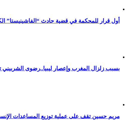
أول قرار للمحكمة في قضية حادث “الفاشينيستا” الكو
بسبب زلزال المغرب وإعصار ليبيا..رضوى الشربيني تت
مريم حسين تقف على عملية توزيع المساعدات الإنسان