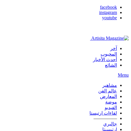
facebook
instagram
youtube
آخر
المحبوب
أحدث الأخبار
الشائع
Menu
مشاهير
عالم الفن
المعارض
موضة
الفيديو
لقاءات ارتيستا
—————
جاليري
ارتيسيتا