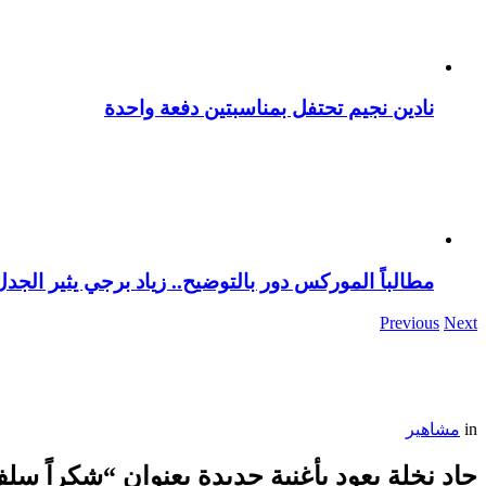
نادين نجيم تحتفل بمناسبتين دفعة واحدة
مطالباً الموركس دور بالتوضيح.. زياد برجي يثير الجد
Previous
Next
in
مشاهير
جاد نخلة يعود بأغنية جديدة بعنوان “شكراً سل