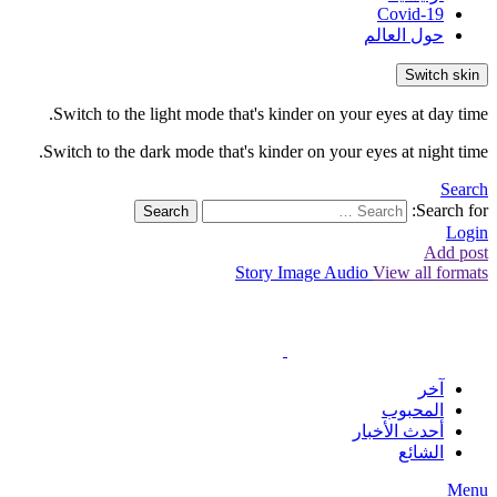
Covid-19
حول العالم
Switch skin
Switch to the light mode that's kinder on your eyes at day time.
Switch to the dark mode that's kinder on your eyes at night time.
Search
Search for:
Search
Login
Add post
Story
Image
Audio
View all formats
آخر
المحبوب
أحدث الأخبار
الشائع
Menu