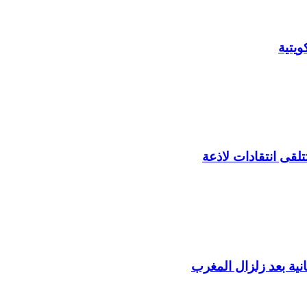
يتية
لقى انتقادات لاذعة
ية بعد زلزال المغرب