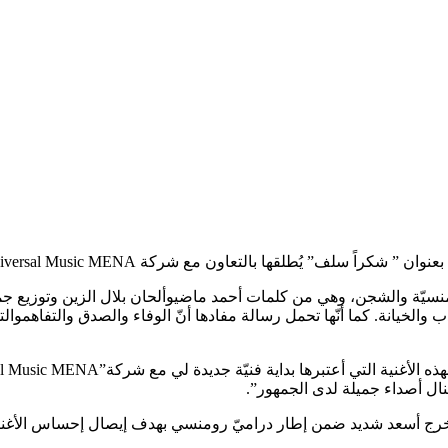
ا بالتعاون مع شركة Universal Music MENA ومن إنتاج Rock Production.
منسيّة والشجن، وهي من كلمات أحمد ماضيوألحان بلال الزين وتوزيع جمال
والخيانة. كما أنّها تحمل رسالة مفادها أنّ الوفاء والصدق والتفاهموالتو
تنال أصداء جميلة لدى الجمهور”.
لمُخرج أسعد شديد ضمن إطار دراميّ رومنسي بهدف إيصال إحساس الأغن