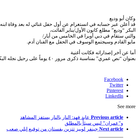
وكان أبو وديع
قد أعلن عبر حسابه في انستغرام عن أول حفل غنائي له بعد وفاة ابنه
البكر “وديع” مطلع كانون الأول/يناير الفائت،
والتي ستقام في دبي أوبرا في الخامس من أيار/
مايو القادم وسيجتمع الوسوف في الحفل مع الفنان آدم.
أما عن آخر إصداراته فكانت أغنية
بعنوان “نص عمري” بمناسبة ذكرى مرور ٤٠ يوماً على رحيل نجله البكر.
Facebook
Twitter
Pinterest
LinkedIn
See more
Previous article
عابد فهد: النار بالنار يستفز المشاهد
و”عمران” ليس سيئاً بالمطلق
Next article
جينفر لوبيز تتزين بفستان من توقيع إيلي صعب