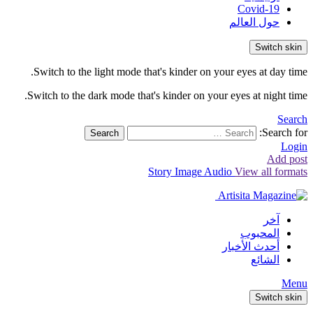
Covid-19
حول العالم
Switch skin
Switch to the light mode that's kinder on your eyes at day time.
Switch to the dark mode that's kinder on your eyes at night time.
Search
Search for:
Search
Login
Add post
Story
Image
Audio
View all formats
آخر
المحبوب
أحدث الأخبار
الشائع
Menu
Switch skin