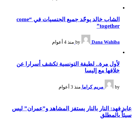
الشاب خالد يوحّد جميع الجنسيات في “come
together”
Dana Wahiba
by
منذ 4 أعوام
لأول مرة.. لطيفة التونسية تكشف أسرارا عن
خلافها مع إليسا
by
مريم كراما
منذ 3 أعوام
عابد فهد: النار بالنار يستفز المشاهد و”عمران” ليس
سيئاً بالمطلق