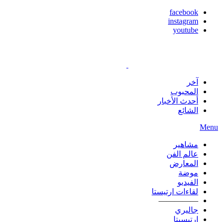
facebook
instagram
youtube
آخر
المحبوب
أحدث الأخبار
الشائع
Menu
مشاهير
عالم الفن
المعارض
موضة
الفيديو
لقاءات ارتيستا
—————
جاليري
ارتيسيتا