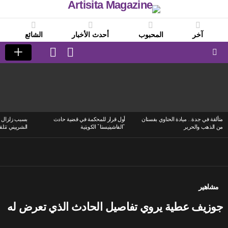
آخر
المحبوب
أحدث الأخبار
الشائع
LOGIN
SWITCH
SKIN
Menu
LATEST
STORIES
متألقة في جدة.. ميادة الحناوي بفستان
أول قرار للمحكمة في قضية حادث
بسبب زلزال ا
من الذهب والحرير
“الفاشينيستا” الكويتية
الشربيني تتلق
مشاهير
جوزيف عطية يروي تفاصيل الحادث الذي تعرض له