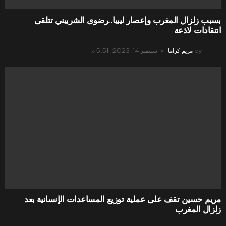
بسبب زلزال المغرب وإعصار ليبيا..رضوى الشربيني تتلقى
انتقادات لاذعة
by
مريم كراما
سبتمبر 14, 2023, 5:51 م
مريم حسين تقف على عملية توزيع المساعدات الإنسانية بعد
زلزال المغرب