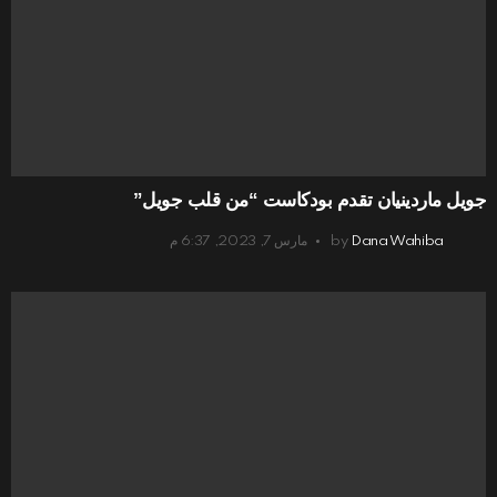
جويل ماردينيان تقدم بودكاست “من قلب جويل”
Dana Wahiba
by
مارس 7, 2023, 6:37 م