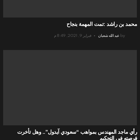
محمد بن راشد :تمت المهمة بنجاح
by
عبد الله شعبان
فبراير 9, 2021, 8:49 م
رأي ماجد المهندس بمواهب “سعودي آيدول”.. وهل تأخرت
فرصته في التحكيم