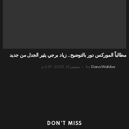
مطالباً الموركس دور بالتوضيح.. زياد برجي يثير الجدل من جديد
Dana Wahiba
by
سبتمبر 14, 2023, 2:47 م
DON'T MISS