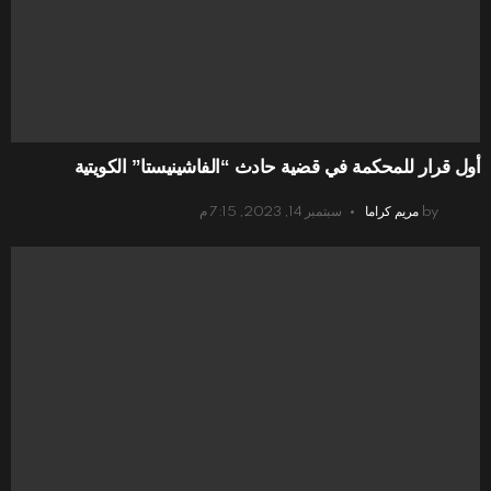
أول قرار للمحكمة في قضية حادث “الفاشينيستا” الكويتية
by
مريم كراما
سبتمبر 14, 2023, 7:15 م