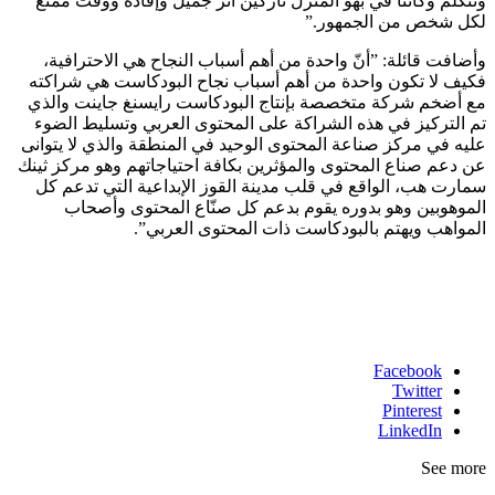
ونتكلم وكأنّنا في بهو المنزل تاركين أثر جميل وإفادة ووقت ممتع
لكل شخص من الجمهور.”
وأضافت قائلة: ”أنّ واحدة من أهم أسباب النجاح هي الاحترافية،
فكيف لا تكون واحدة من أهم أسباب نجاح البودكاست هي شراكته
مع أضخم شركة متخصصة بإنتاج البودكاست رايسنغ جاينت والذي
تم التركيز في هذه الشراكة على المحتوى العربي وتسليط الضوء
عليه في مركز صناعة المحتوى الوحيد في المنطقة والذي لا يتوانى
عن دعم صناع المحتوى والمؤثرين بكافة احتياجاتهم وهو مركز ثينك
سمارت هب، الواقع في قلب مدينة القوز الإبداعية التي تدعم كل
الموهوبين وهو بدوره يقوم بدعم كل صنّاع المحتوى وأصحاب
المواهب ويهتم بالبودكاست ذات المحتوى العربي”.
Facebook
Twitter
Pinterest
LinkedIn
See more