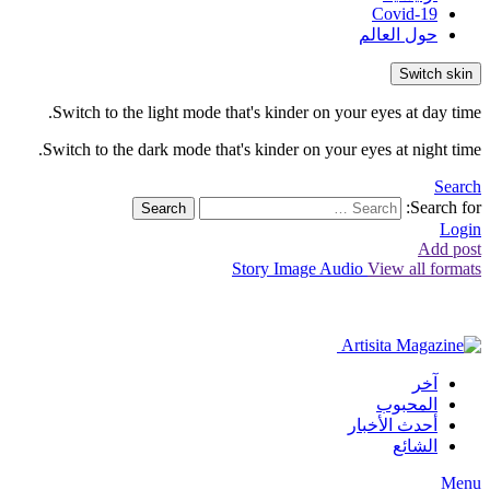
Covid-19
حول العالم
Switch skin
Switch to the light mode that's kinder on your eyes at day time.
Switch to the dark mode that's kinder on your eyes at night time.
Search
Search for:
Search
Login
Add post
Story
Image
Audio
View all formats
آخر
المحبوب
أحدث الأخبار
الشائع
Menu