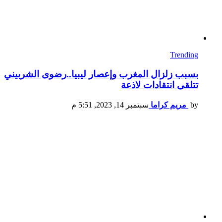
Trending
بسبب زلزال المغرب وإعصار ليبيا..رضوى الشربيني
تتلقى انتقادات لاذعة
by
مريم كراما
سبتمبر 14, 2023, 5:51 م