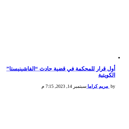
أول قرار للمحكمة في قضية حادث “الفاشينيستا”
الكويتية
by
مريم كراما
سبتمبر 14, 2023, 7:15 م