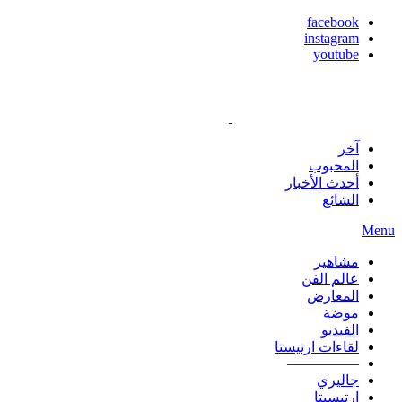
facebook
instagram
youtube
آخر
المحبوب
أحدث الأخبار
الشائع
Menu
مشاهير
عالم الفن
المعارض
موضة
الفيديو
لقاءات ارتيستا
—————
جاليري
ارتيسيتا