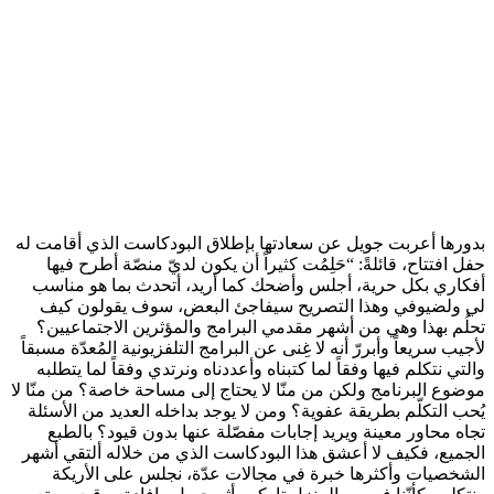
بدورها أعربت جويل عن سعادتها بإطلاق البودكاست الذي أقامت له
حفل افتتاح، قائلةً: “حَلِمُت كثيراً أن يكون لديّ منصّة أطرح فيها
أفكاري بكل حرية، أجلس وأضحك كما أريد، أتحدث بما هو مناسب
لي ولضيوفي وهذا التصريح سيفاجئ البعض، سوف يقولون كيف
تحلُم بهذا وهي من أشهر مقدمي البرامج والمؤثرين الاجتماعيين؟
لأجيب سريعاً وأبررّ أنه لا غِنى عن البرامج التلفزيونية المُعدّة مسبقاً
والتي نتكلم فيها وفقاً لما كتبناه وأعددناه ونرتدي وفقاً لما يتطلبه
موضوع البرنامج ولكن من منّا لا يحتاج إلى مساحة خاصة؟ من منّا لا
يُحب التكلّم بطريقة عفوية؟ ومن لا يوجد بداخله العديد من الأسئلة
تجاه محاور معينة ويريد إجابات مفصّلة عنها بدون قيود؟ بالطبع
الجميع، فكيف لا أعشق هذا البودكاست الذي من خلاله ألتقي أشهر
الشخصيات وأكثرها خبرة في مجالات عدّة، نجلس على الأريكة