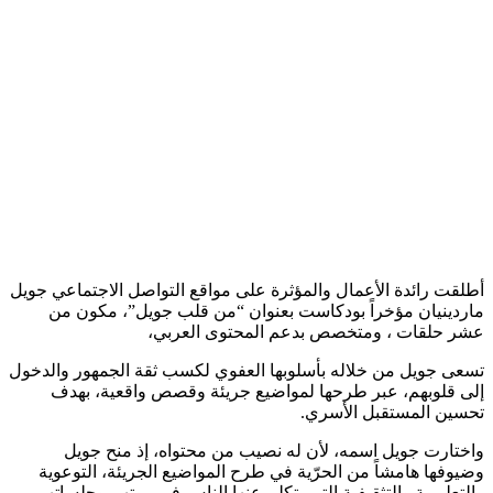
أطلقت رائدة الأعمال والمؤثرة على مواقع التواصل الاجتماعي جويل
ماردينيان مؤخراً بودكاست بعنوان “من قلب جويل”، مكون من
عشر حلقات ، ومتخصص بدعم المحتوى العربي،
تسعى جويل من خلاله بأسلوبها العفوي لكسب ثقة الجمهور والدخول
إلى قلوبهم، عبر طرحها لمواضيع جريئة وقصص واقعية، بهدف
تحسين المستقبل الأسري.
واختارت جويل اسمه، لأن له نصيب من محتواه، إذ منح جويل
وضيوفها هامشاً من الحرّية في طرح المواضيع الجريئة، التوعوية
والتعليمية والتثقيفية التي يتكلم عنها الناس في بيوتهم وجلساتهم