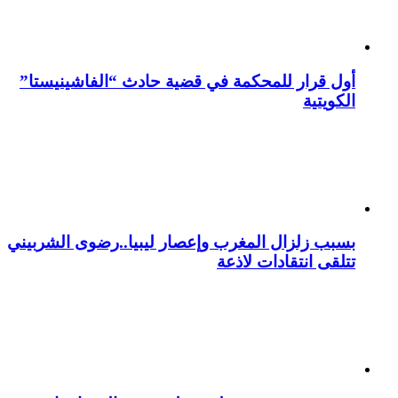
أول قرار للمحكمة في قضية حادث “الفاشينيستا”
الكويتية
بسبب زلزال المغرب وإعصار ليبيا..رضوى الشربيني
تتلقى انتقادات لاذعة