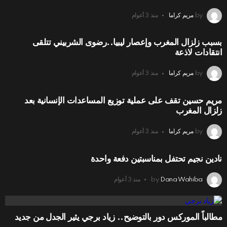
by
مريم كراما
منذ 3 أعوام
بسبب زلزال المغرب وإعصار ليبيا..رضوى الشربيني تتلقى
انتقادات لاذعة
by
مريم كراما
منذ 3 أعوام
مريم حسين تقف على عملية توزيع المساعدات الإنسانية بعد
زلزال المغرب
by
مريم كراما
منذ 3 أعوام
نادين نجيم تحتفل بمناسبتين دفعة واحدة
Dana Wahiba
by
منذ 3 أعوام
مطالباً الموركس دور بالتوضيح.. زياد برجي يثير الجدل من جديد