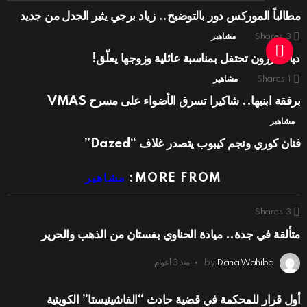
مطالباً الموركس دور بالتوضيح.. زياد برجي يثير الجدل من جديد
3
Shares
مشاهير
ديانا كرزون تحتفل بمناسبة عائلية وزوجها يعلّق!
1
Shares
مشاهير
برفقة ابنيها.. شاكيرا تسرق الأضواء على مسرح VMAS
مشاهير
فنان كوري ونجم كيبوب يتصدر غلاف “Dazed”
MORE FROM:
مشاهير
Shares
3
متألقة في جدة.. ميادة الحناوي بفستان من الذهب والحرير
Dana Wahiba
by
منذ 3 أعوام
أول قرار للمحكمة في قضية حادث “الفاشينيستا” الكويتية