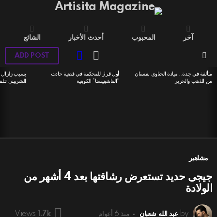
آخر
المحبوب
أحدث الأخبار
الشائع
LOGIN
SWITCH
ADD POST
SKIN
Menu
متألقة في جدة.. ميادة الحناوي بفستان
أول قرار للمحكمة في قضية حادث
بسبب زلزال ا
LATEST
من الذهب والحرير
“الفاشينيستا” الكويتية
الشربيني تتلق
STORIES
مشاهير
جيجى حديد تستعرض رشاقتها بعد 4 أشهر من
الولادة
by
عبد الله شعبان
منذ 6 أعوام
Views
1.7k