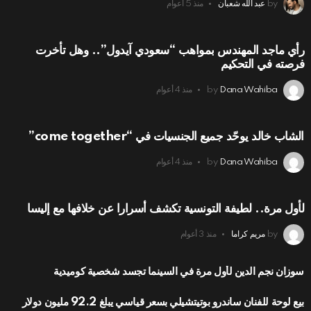
by
عبد الله شعبان
منذ 5 أعوام
رأي ماجد المهندس بمواهب “سعودي آيدول”.. وهل تأخرت
فرصته في التحكيم
Dana Wahiba
by
منذ 4 أعوام
الشاب خالد يوحّد جميع الجنسيات في “come together”
Dana Wahiba
by
منذ 4 أعوام
لأول مرة.. لطيفة التونسية تكشف أسرارا عن خلافها مع إليسا
by
مريم كراما
منذ 3 أعوام
سوزان نجم الدين لأول مرة في السينما تجسد شخصية كوميدية
بيع لوحة للفنان ساندرو بوتيتشيلي بسعر قياسي يبلغ 92.2 مليون دولار