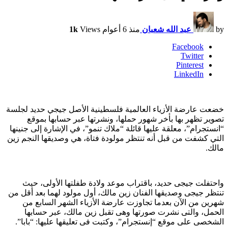
by
عبد الله شعبان
منذ 6 أعوام
Views
1k
Facebook
Twitter
Pinterest
LinkedIn
خضعت عارضة الأزياء العالمية فلسطينية الأصل جيجي حديد لجلسة
تصوير تظهر بها بأخر شهور حملها، ونشرتها عبر حسابها بموقع
“انستجرام”، معلقة عليها قائلة “ملاك تنمو”، في الإشارة إلى جنينها
التي كشفت من قبل أنه تنتظر مولودة فتاة، هي وصديقها النجم زين
مالك.
واحتفلت جيجى حديد، باقتراب موعد ولادة طفلتها الأولى، حيث
تنتظر جيجى وصديقها الفنان زين مالك، أول مولود لهما بعد أقل من
شهرين من الآن بعدما تجاوزت عارضة الأزياء الشهر السابع من
الحمل، والتى نشرت صورتها وهى تقبل زين مالك، عبر حسابها
الشخصى على موقع “إنستجرام”، وكتبت فى تعليقها عليها: “بابا”.