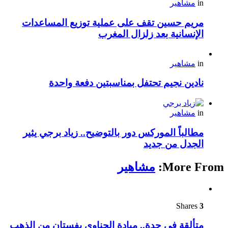
in
مشاهير
مريم حسين تقف على عملية توزيع المساعدات
الإنسانية بعد زلزال المغرب
in
مشاهير
نادين نجيم تحتفل بمناسبتين دفعة واحدة
in
مشاهير
مطالباً الموركس دور بالتوضيح.. زياد برجي يثير
الجدل من جديد
More From:
مشاهير
Shares
3
متألقة في جدة.. ميادة الحناوي بفستان من الذهب