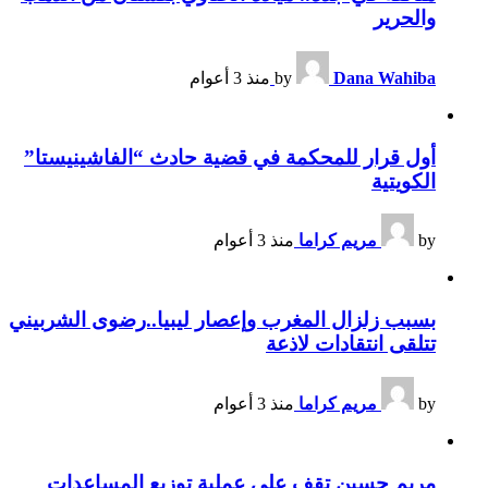
والحرير
Dana Wahiba
by
منذ 3 أعوام
أول قرار للمحكمة في قضية حادث “الفاشينيستا”
الكويتية
by
مريم كراما
منذ 3 أعوام
بسبب زلزال المغرب وإعصار ليبيا..رضوى الشربيني
تتلقى انتقادات لاذعة
by
مريم كراما
منذ 3 أعوام
مريم حسين تقف على عملية توزيع المساعدات