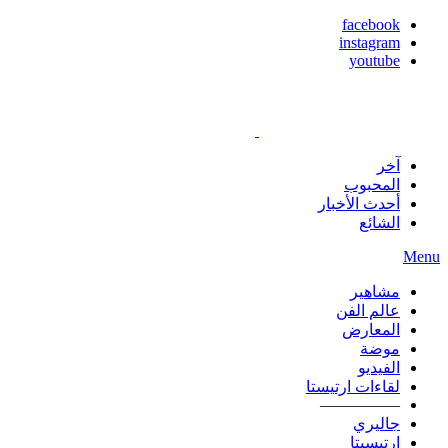
facebook
instagram
youtube
آخر
المحبوب
أحدث الأخبار
الشائع
Menu
مشاهير
عالم الفن
المعارض
موضة
الفيديو
لقاءات ارتيستا
—————
جاليري
ارتيسيتا