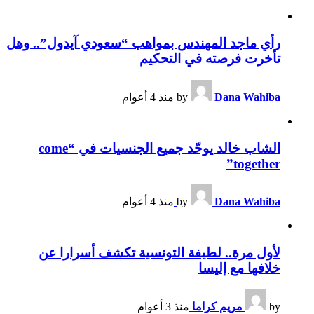
رأي ماجد المهندس بمواهب “سعودي آيدول”.. وهل
تأخرت فرصته في التحكيم
Dana Wahiba
by
منذ 4 أعوام
الشاب خالد يوحّد جميع الجنسيات في “come
together”
Dana Wahiba
by
منذ 4 أعوام
لأول مرة.. لطيفة التونسية تكشف أسرارا عن
خلافها مع إليسا
by
مريم كراما
منذ 3 أعوام