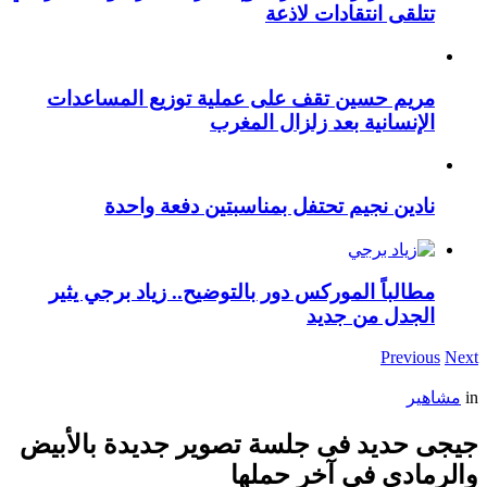
تتلقى انتقادات لاذعة
مريم حسين تقف على عملية توزيع المساعدات
الإنسانية بعد زلزال المغرب
نادين نجيم تحتفل بمناسبتين دفعة واحدة
مطالباً الموركس دور بالتوضيح.. زياد برجي يثير
الجدل من جديد
Previous
Next
in
مشاهير
جيجى حديد فى جلسة تصوير جديدة بالأبيض
والرمادي فى آخر حملها