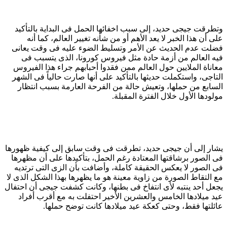
وتطرقت جيجى حديد، إلى سبب اخفائها الحمل فى البداية بالتأكيد
على أن هذا الخبر لا يعد الأهم أو من شأنه تغيير العالم، كما أنه
فضلت عدم الحديث عن الأمر وتسليط الضوء عليه فى وقت يعانى
فيه العالم من أزمة حادة مثل فيروس كورونا، الذى يتسبب فى
معاناة الملايين حول العالم ممن فقدوا أحبابهم جراء هذا الفيروس
التاجى، واستكملت حديثها بالتأكيد على أنها صارت حالياً فى الشهر
السابع من حملها، وتعيش حالة من الفرحة العارمة بسبب انتظار
مولودها الأول خلال الفترة المقبلة.
يشار إلى أن جيجى حديد، تطرقت فى وقت سابق إلى كيفية ظهورها
فى الصور برشاقتها المعتادة رغم الحمل، بتأكيدها على أن مظهرها
فى الصور لا يعكس الحقيقة كاملة، وأضافت بأن الزى التى ترتديه
مع التقاط الصورة من زاوية معينة هو ما يظهرها بهذا الشكل الذى لا
يجعل أحد ينتبه لأى انتفاخ فى بطنها، وكانت كشفت جيجى أن احتفال
عيد ميلادها الخامس والعشرين الأخير احتفلت به مع أقرب أفراد
عائلتها فقط، وحتى كعكة عيد ميلادها كانت توضح حملها.