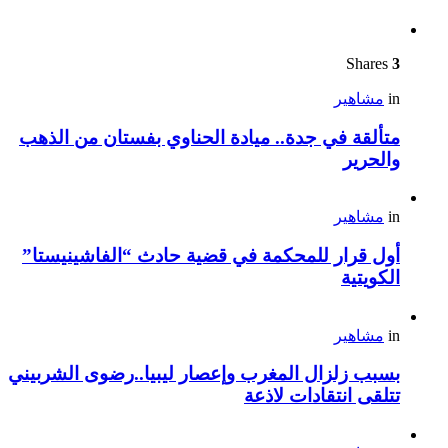
Shares
3
in
مشاهير
متألقة في جدة.. ميادة الحناوي بفستان من الذهب
والحرير
in
مشاهير
أول قرار للمحكمة في قضية حادث “الفاشينيستا”
الكويتية
in
مشاهير
بسبب زلزال المغرب وإعصار ليبيا..رضوى الشربيني
تتلقى انتقادات لاذعة