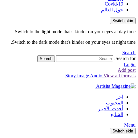
Covid-19
حول العالم
Switch skin
Switch to the light mode that's kinder on your eyes at day time.
Switch to the dark mode that's kinder on your eyes at night time.
Search
Search for:
Search
Login
Add post
Story
Image
Audio
View all formats
آخر
المحبوب
أحدث الأخبار
الشائع
Menu
Switch skin